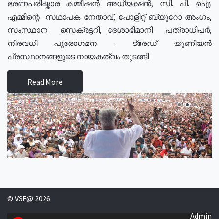
ഭരണപരിഷ്കാര കമ്മീഷൻ അധ്യക്ഷൻ, സി. പി. ഐ.
എമ്മിന്റെ സഥാപക നേതാവ്, പോളിറ്റ് ബ്യുറോ അംഗം,
സംസ്ഥാന സെക്രട്ടറി, ദേശാഭിമാനി പത്രാധിപർ,
നിരവധി പുരോഗമന - ട്രേഡ് യൂണിയൻ
പ്രസ്ഥാനങ്ങളുടെ നായകത്വം തുടങ്ങി
Read More
© VSF@ 2026
Admin