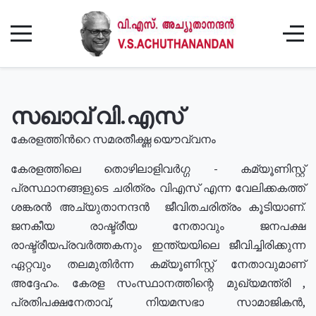
സഖാവ് വി.എസ്
കേരളത്തിൻറെ സമരതീക്ഷ്ണ യൌവ്വനം
കേരളത്തിലെ തൊഴിലാളിവർഗ്ഗ - കമ്യൂണിസ്റ്റ്
പ്രസ്ഥാനങ്ങളുടെ ചരിത്രം വിഎസ് എന്ന വേലിക്കകത്ത്
ശങ്കരൻ അച്യുതാനന്ദൻ ജീവിതചരിത്രം കൂടിയാണ്.
ജനകീയ രാഷ്ട്രീയ നേതാവും ജനപക്ഷ
രാഷ്ട്രീയപ്രവർത്തകനും ഇന്ത്യയിലെ ജീവിച്ചിരിക്കുന്ന
ഏറ്റവും തലമുതിർന്ന കമ്യൂണിസ്റ്റ് നേതാവുമാണ്
അദ്ദേഹം. കേരള സംസ്ഥാനത്തിന്റെ മുഖ്യമന്ത്രി ,
പ്രതിപക്ഷനേതാവ്, നിയമസഭാ സാമാജികൻ,