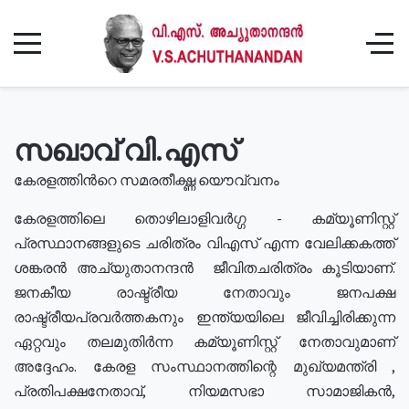
സഖാവ് വി.എസ്
കേരളത്തിൻറെ സമരതീക്ഷ്ണ യൌവ്വനം
കേരളത്തിലെ തൊഴിലാളിവർഗ്ഗ - കമ്യൂണിസ്റ്റ്
പ്രസ്ഥാനങ്ങളുടെ ചരിത്രം വിഎസ് എന്ന വേലിക്കകത്ത്
ശങ്കരൻ അച്യുതാനന്ദൻ ജീവിതചരിത്രം കൂടിയാണ്.
ജനകീയ രാഷ്ട്രീയ നേതാവും ജനപക്ഷ
രാഷ്ട്രീയപ്രവർത്തകനും ഇന്ത്യയിലെ ജീവിച്ചിരിക്കുന്ന
ഏറ്റവും തലമുതിർന്ന കമ്യൂണിസ്റ്റ് നേതാവുമാണ്
അദ്ദേഹം. കേരള സംസ്ഥാനത്തിന്റെ മുഖ്യമന്ത്രി ,
പ്രതിപക്ഷനേതാവ്, നിയമസഭാ സാമാജികൻ,