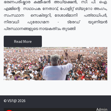
ഭരണപരിഷ്കാര കമ്മീഷൻ അധ്യക്ഷൻ, സി. പി. ഐ.
എമ്മിന്റെ സഥാപക നേതാവ്, പോളിറ്റ് ബ്യുറോ അംഗം,
സംസ്ഥാന സെക്രട്ടറി, ദേശാഭിമാനി പത്രാധിപർ,
നിരവധി പുരോഗമന - ട്രേഡ് യൂണിയൻ
പ്രസ്ഥാനങ്ങളുടെ നായകത്വം തുടങ്ങി
Read More
© VSF@ 2026
Admin