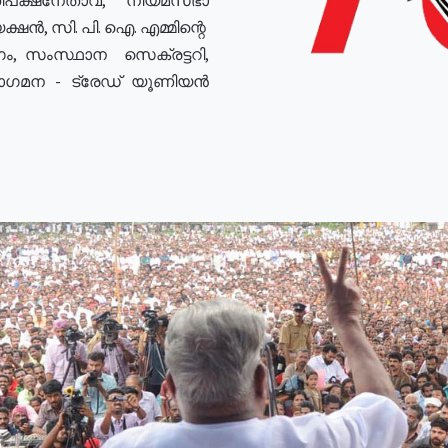
ഷൻ, സി. പി. ഐ. എമ്മിന്റെ
ം, സംസ്ഥാന സെക്രട്ടറി,
രോഗമന - ട്രേഡ് യൂണിയൻ