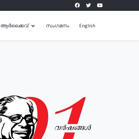
ആർക്കൈവ്
സംഗമനം
English