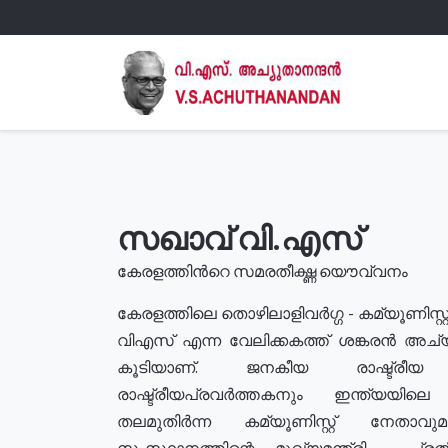
സഖാവ് വി.എസ്
കേരളത്തിൻറെ സമരതീക്ഷ്ണ യൌവ്വനം
കേരളത്തിലെ തൊഴിലാളിവർഗ്ഗ - കമ്യൂണിസ്റ്റ
വിഎസ് എന്ന വേലിക്കകത്ത് ശങ്കരൻ അച്
കൂടിയാണ്. ജനകീയ രാഷ്ട്രീ
രാഷ്ട്രീയപ്രവർത്തകനും ഇന്ത്യയിലെ ജീ
തലമുതിർന്ന കമ്യൂണിസ്റ്റ് നേതാവ
സംസ്ഥാനത്തിന്റെ മുഖ്യമന്ത്രി , പ്