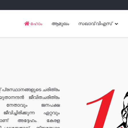
ഹോം
ആമുഖം
സഖാവ് വിഎസ്
് പ്രസ്ഥാനങ്ങളുടെ ചരിത്രം
യുതാനന്ദൻ ജീവിതചരിത്രം
യ നേതാവും ജനപക്ഷ
വിച്ചിരിക്കുന്ന ഏറ്റവും
ുമാണ് അദ്ദേഹം. കേരള
രതിപക്ഷനേതാവ്, നിയമസഭാ