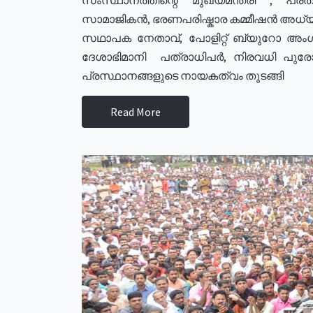
സാമാജികൻ, ഭരണപരിഷ്കാര കമ്മീഷൻ അധ്യക്
സഥാപക നേതാവ്, പോളിറ്റ് ബ്യുറോ അംഗ
ദേശാഭിമാനി പത്രാധിപർ, നിരവധി പു
പ്രസ്ഥാനങ്ങളുടെ നായകത്വം തുടങ്ങി
Read More