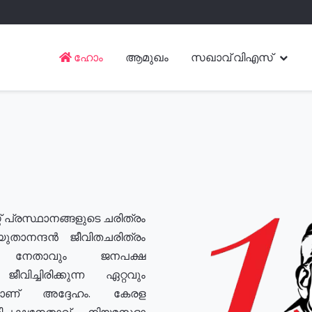
ഹോം
ആമുഖം
സഖാവ് വിഎസ്
് പ്രസ്ഥാനങ്ങളുടെ ചരിത്രം
യുതാനന്ദൻ ജീവിതചരിത്രം
യ നേതാവും ജനപക്ഷ
വിച്ചിരിക്കുന്ന ഏറ്റവും
ുമാണ് അദ്ദേഹം. കേരള
രതിപക്ഷനേതാവ്, നിയമസഭാ