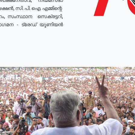
ഷൻ, സി. പി. ഐ. എമ്മിന്റെ
ം, സംസ്ഥാന സെക്രട്ടറി,
രോഗമന - ട്രേഡ് യൂണിയൻ