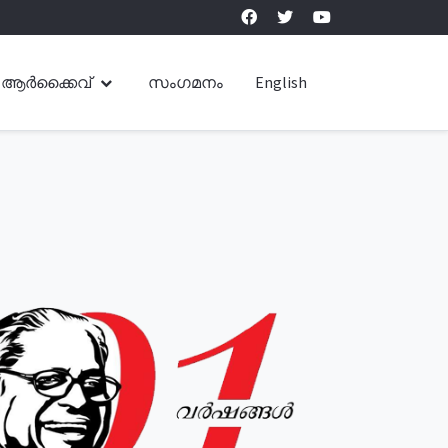
ആർക്കൈവ്
സംഗമനം
English