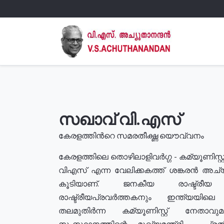
സഖാവ് വി.എസ്
കേരളത്തിൻറെ സമരതീക്ഷ്ണ യൌവ്വനം
കേരളത്തിലെ തൊഴിലാളിവർഗ്ഗ - കമ്യൂണിസ്റ്റ
വിഎസ് എന്ന വേലിക്കകത്ത് ശങ്കരൻ അച്
കൂടിയാണ്. ജനകീയ രാഷ്ട്രീ
രാഷ്ട്രീയപ്രവർത്തകനും ഇന്ത്യയിലെ ജീ
തലമുതിർന്ന കമ്യൂണിസ്റ്റ് നേതാവ
സംസ്ഥാനത്തിന്റെ മുഖ്യമന്ത്രി , പ്