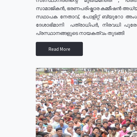
സാമാജികൻ, ഭരണപരിഷ്കാര കമ്മീഷൻ അധ്യക്
സഥാപക നേതാവ്, പോളിറ്റ് ബ്യുറോ അംഗ
ദേശാഭിമാനി പത്രാധിപർ, നിരവധി പു
പ്രസ്ഥാനങ്ങളുടെ നായകത്വം തുടങ്ങി
Read More