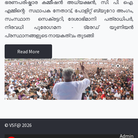
ഭരണപരിഷ്കാര കമ്മീഷൻ അധ്യക്ഷൻ, സി. പി. ഐ.
എമ്മിന്റെ സഥാപക നേതാവ്, പോളിറ്റ് ബ്യുറോ അംഗം,
സംസ്ഥാന സെക്രട്ടറി, ദേശാഭിമാനി പത്രാധിപർ,
നിരവധി പുരോഗമന - ട്രേഡ് യൂണിയൻ
പ്രസ്ഥാനങ്ങളുടെ നായകത്വം തുടങ്ങി
Read More
© VSF@ 2026
Admin