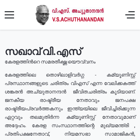
സഖാവ് വി.എസ്
കേരളത്തിൻറെ സമരതീക്ഷ്ണ യൌവ്വനം
കേരളത്തിലെ തൊഴിലാളിവർഗ്ഗ - കമ്യൂണിസ്റ്റ്
പ്രസ്ഥാനങ്ങളുടെ ചരിത്രം വിഎസ് എന്ന വേലിക്കകത്ത്
ശങ്കരൻ അച്യുതാനന്ദൻ ജീവിതചരിത്രം കൂടിയാണ്.
ജനകീയ രാഷ്ട്രീയ നേതാവും ജനപക്ഷ
രാഷ്ട്രീയപ്രവർത്തകനും ഇന്ത്യയിലെ ജീവിച്ചിരിക്കുന്ന
ഏറ്റവും തലമുതിർന്ന കമ്യൂണിസ്റ്റ് നേതാവുമാണ്
അദ്ദേഹം. കേരള സംസ്ഥാനത്തിന്റെ മുഖ്യമന്ത്രി ,
പ്രതിപക്ഷനേതാവ്, നിയമസഭാ സാമാജികൻ,