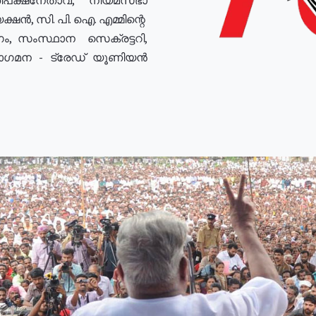
ഷൻ, സി. പി. ഐ. എമ്മിന്റെ
ം, സംസ്ഥാന സെക്രട്ടറി,
രോഗമന - ട്രേഡ് യൂണിയൻ