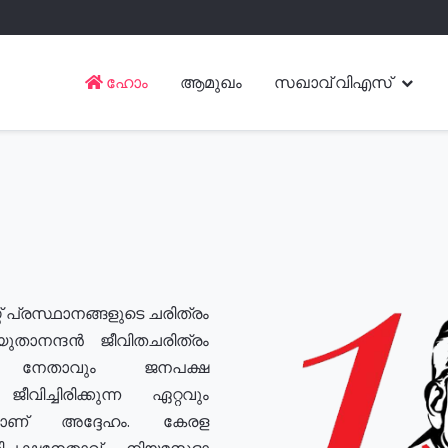
ഹോം
ആമുഖം
സഖാവ് വിഎസ്
് പ്രസ്ഥാനങ്ങളുടെ ചരിത്രം
യുതാനന്ദൻ ജീവിതചരിത്രം
യ നേതാവും ജനപക്ഷ
വിച്ചിരിക്കുന്ന ഏറ്റവും
ുമാണ് അദ്ദേഹം. കേരള
രതിപക്ഷനേതാവ്, നിയമസഭാ