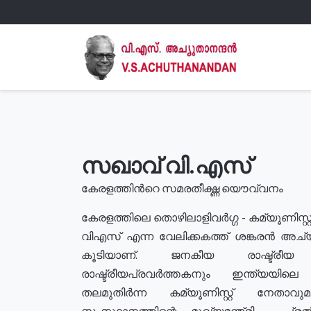
സഖാവ് വി.എസ്
കേരളത്തിൻറെ സമരതീക്ഷ്ണ യൌവ്വനം
കേരളത്തിലെ തൊഴിലാളിവർഗ്ഗ - കമ്യൂണിസ്റ്റ
വിഎസ് എന്ന വേലിക്കകത്ത് ശങ്കരൻ അച്
കൂടിയാണ്. ജനകീയ രാഷ്ട്രീ
രാഷ്ട്രീയപ്രവർത്തകനും ഇന്ത്യയിലെ ജീ
തലമുതിർന്ന കമ്യൂണിസ്റ്റ് നേതാവ
സംസ്ഥാനത്തിന്റെ മുഖ്യമന്ത്രി , പ്