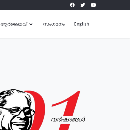
ആർക്കൈവ്
സംഗമനം
English