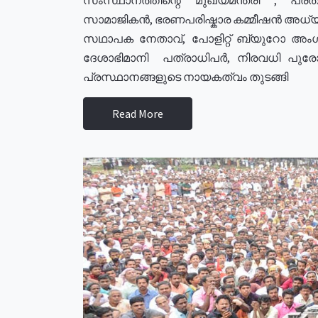
സാമാജികൻ, ഭരണപരിഷ്കാര കമ്മീഷൻ അധ്യക്
സഥാപക നേതാവ്, പോളിറ്റ് ബ്യുറോ അംഗ
ദേശാഭിമാനി പത്രാധിപർ, നിരവധി പു
പ്രസ്ഥാനങ്ങളുടെ നായകത്വം തുടങ്ങി
Read More