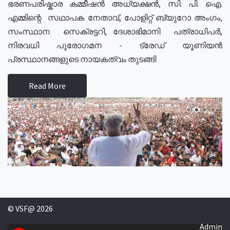
ഭരണപരിഷ്കാര കമ്മീഷൻ അധ്യക്ഷൻ, സി. പി. ഐ.
എമ്മിന്റെ സഥാപക നേതാവ്, പോളിറ്റ് ബ്യുറോ അംഗം,
സംസ്ഥാന സെക്രട്ടറി, ദേശാഭിമാനി പത്രാധിപർ,
നിരവധി പുരോഗമന - ട്രേഡ് യൂണിയൻ
പ്രസ്ഥാനങ്ങളുടെ നായകത്വം തുടങ്ങി
Read More
© VSF@ 2026
Admin