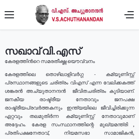
സഖാവ് വി.എസ്
കേരളത്തിൻറെ സമരതീക്ഷ്ണ യൌവ്വനം
കേരളത്തിലെ തൊഴിലാളിവർഗ്ഗ - കമ്യൂണിസ്റ്റ്
പ്രസ്ഥാനങ്ങളുടെ ചരിത്രം വിഎസ് എന്ന വേലിക്കകത്ത്
ശങ്കരൻ അച്യുതാനന്ദൻ ജീവിതചരിത്രം കൂടിയാണ്.
ജനകീയ രാഷ്ട്രീയ നേതാവും ജനപക്ഷ
രാഷ്ട്രീയപ്രവർത്തകനും ഇന്ത്യയിലെ ജീവിച്ചിരിക്കുന്ന
ഏറ്റവും തലമുതിർന്ന കമ്യൂണിസ്റ്റ് നേതാവുമാണ്
അദ്ദേഹം. കേരള സംസ്ഥാനത്തിന്റെ മുഖ്യമന്ത്രി ,
പ്രതിപക്ഷനേതാവ്, നിയമസഭാ സാമാജികൻ,