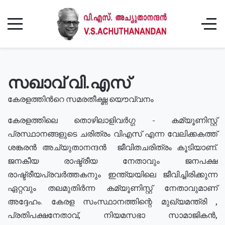
സഖാവ് വി.എസ്
കേരളത്തിൻറെ സമരതീക്ഷ്ണ യൌവ്വനം
കേരളത്തിലെ തൊഴിലാളിവർഗ്ഗ - കമ്യൂണിസ്റ്റ്
പ്രസ്ഥാനങ്ങളുടെ ചരിത്രം വിഎസ് എന്ന വേലിക്കകത്ത്
ശങ്കരൻ അച്യുതാനന്ദൻ ജീവിതചരിത്രം കൂടിയാണ്.
ജനകീയ രാഷ്ട്രീയ നേതാവും ജനപക്ഷ
രാഷ്ട്രീയപ്രവർത്തകനും ഇന്ത്യയിലെ ജീവിച്ചിരിക്കുന്ന
ഏറ്റവും തലമുതിർന്ന കമ്യൂണിസ്റ്റ് നേതാവുമാണ്
അദ്ദേഹം. കേരള സംസ്ഥാനത്തിന്റെ മുഖ്യമന്ത്രി ,
പ്രതിപക്ഷനേതാവ്, നിയമസഭാ സാമാജികൻ,