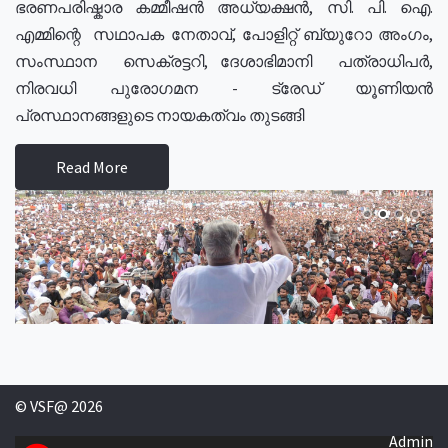
ഭരണപരിഷ്കാര കമ്മീഷൻ അധ്യക്ഷൻ, സി. പി. ഐ.
എമ്മിന്റെ സഥാപക നേതാവ്, പോളിറ്റ് ബ്യുറോ അംഗം,
സംസ്ഥാന സെക്രട്ടറി, ദേശാഭിമാനി പത്രാധിപർ,
നിരവധി പുരോഗമന - ട്രേഡ് യൂണിയൻ
പ്രസ്ഥാനങ്ങളുടെ നായകത്വം തുടങ്ങി
Read More
© VSF@ 2026
Admin