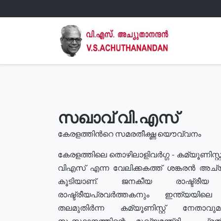
സഖാവ് വി.എസ്
കേരളത്തിൻറെ സമരതീക്ഷ്ണ യൌവ്വനം
കേരളത്തിലെ തൊഴിലാളിവർഗ്ഗ - കമ്യൂണിസ്റ്റ
വിഎസ് എന്ന വേലിക്കകത്ത് ശങ്കരൻ അച്
കൂടിയാണ്. ജനകീയ രാഷ്ട്രീ
രാഷ്ട്രീയപ്രവർത്തകനും ഇന്ത്യയിലെ ജീ
തലമുതിർന്ന കമ്യൂണിസ്റ്റ് നേതാവ
സംസ്ഥാനത്തിന്റെ മുഖ്യമന്ത്രി , പ്