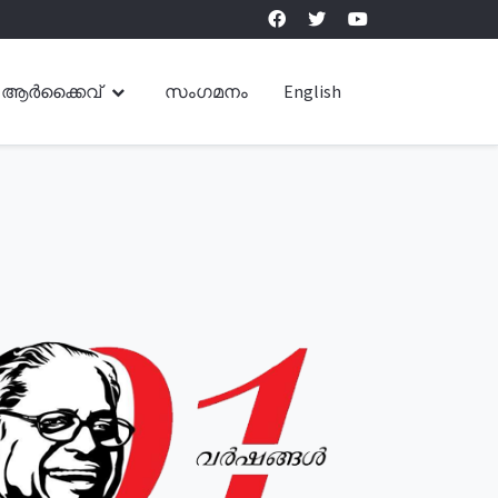
ആർക്കൈവ്
സംഗമനം
English