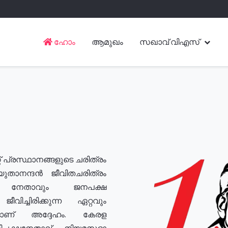
ഹോം
ആമുഖം
സഖാവ് വിഎസ്
് പ്രസ്ഥാനങ്ങളുടെ ചരിത്രം
യുതാനന്ദൻ ജീവിതചരിത്രം
യ നേതാവും ജനപക്ഷ
വിച്ചിരിക്കുന്ന ഏറ്റവും
ുമാണ് അദ്ദേഹം. കേരള
രതിപക്ഷനേതാവ്, നിയമസഭാ