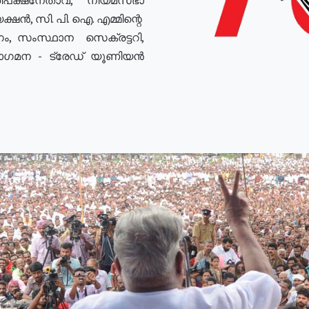
ഷൻ, സി. പി. ഐ. എമ്മിന്റെ
ം, സംസ്ഥാന സെക്രട്ടറി,
രോഗമന - ട്രേഡ് യൂണിയൻ