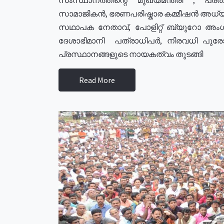
സാമാജികൻ, ഭരണപരിഷ്കാര കമ്മീഷൻ അധ്യക്
സഥാപക നേതാവ്, പോളിറ്റ് ബ്യുറോ അംഗ
ദേശാഭിമാനി പത്രാധിപർ, നിരവധി പു
പ്രസ്ഥാനങ്ങളുടെ നായകത്വം തുടങ്ങി
Read More