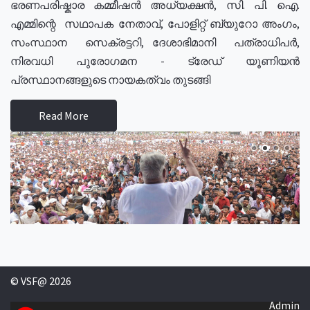
ഭരണപരിഷ്കാര കമ്മീഷൻ അധ്യക്ഷൻ, സി. പി. ഐ.
എമ്മിന്റെ സഥാപക നേതാവ്, പോളിറ്റ് ബ്യുറോ അംഗം,
സംസ്ഥാന സെക്രട്ടറി, ദേശാഭിമാനി പത്രാധിപർ,
നിരവധി പുരോഗമന - ട്രേഡ് യൂണിയൻ
പ്രസ്ഥാനങ്ങളുടെ നായകത്വം തുടങ്ങി
Read More
© VSF@ 2026
Admin