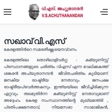
സഖാവ് വി.എസ്
കേരളത്തിൻറെ സമരതീക്ഷ്ണ യൌവ്വനം
കേരളത്തിലെ തൊഴിലാളിവർഗ്ഗ - കമ്യൂണിസ്റ്റ്
പ്രസ്ഥാനങ്ങളുടെ ചരിത്രം വിഎസ് എന്ന വേലിക്കകത്ത്
ശങ്കരൻ അച്യുതാനന്ദൻ ജീവിതചരിത്രം കൂടിയാണ്.
ജനകീയ രാഷ്ട്രീയ നേതാവും ജനപക്ഷ
രാഷ്ട്രീയപ്രവർത്തകനും ഇന്ത്യയിലെ ജീവിച്ചിരിക്കുന്ന
ഏറ്റവും തലമുതിർന്ന കമ്യൂണിസ്റ്റ് നേതാവുമാണ്
അദ്ദേഹം. കേരള സംസ്ഥാനത്തിന്റെ മുഖ്യമന്ത്രി ,
പ്രതിപക്ഷനേതാവ്, നിയമസഭാ സാമാജികൻ,