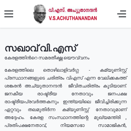
സഖാവ് വി.എസ്
കേരളത്തിൻറെ സമരതീക്ഷ്ണ യൌവ്വനം
കേരളത്തിലെ തൊഴിലാളിവർഗ്ഗ - കമ്യൂണിസ്റ്റ്
പ്രസ്ഥാനങ്ങളുടെ ചരിത്രം വിഎസ് എന്ന വേലിക്കകത്ത്
ശങ്കരൻ അച്യുതാനന്ദൻ ജീവിതചരിത്രം കൂടിയാണ്.
ജനകീയ രാഷ്ട്രീയ നേതാവും ജനപക്ഷ
രാഷ്ട്രീയപ്രവർത്തകനും ഇന്ത്യയിലെ ജീവിച്ചിരിക്കുന്ന
ഏറ്റവും തലമുതിർന്ന കമ്യൂണിസ്റ്റ് നേതാവുമാണ്
അദ്ദേഹം. കേരള സംസ്ഥാനത്തിന്റെ മുഖ്യമന്ത്രി ,
പ്രതിപക്ഷനേതാവ്, നിയമസഭാ സാമാജികൻ,