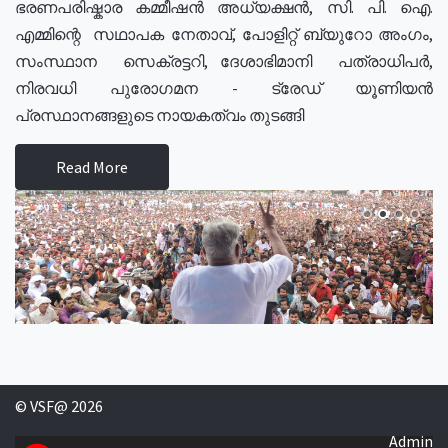
ഭരണപരിഷ്കാര കമ്മീഷൻ അധ്യക്ഷൻ, സി. പി. ഐ.
എമ്മിന്റെ സഥാപക നേതാവ്, പോളിറ്റ് ബ്യുറോ അംഗം,
സംസ്ഥാന സെക്രട്ടറി, ദേശാഭിമാനി പത്രാധിപർ,
നിരവധി പുരോഗമന - ട്രേഡ് യൂണിയൻ
പ്രസ്ഥാനങ്ങളുടെ നായകത്വം തുടങ്ങി
Read More
© VSF@ 2026
Admin