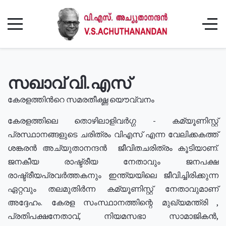
സഖാവ് വി.എസ്
കേരളത്തിൻറെ സമരതീക്ഷ്ണ യൌവ്വനം
കേരളത്തിലെ തൊഴിലാളിവർഗ്ഗ - കമ്യൂണിസ്റ്റ്
പ്രസ്ഥാനങ്ങളുടെ ചരിത്രം വിഎസ് എന്ന വേലിക്കകത്ത്
ശങ്കരൻ അച്യുതാനന്ദൻ ജീവിതചരിത്രം കൂടിയാണ്.
ജനകീയ രാഷ്ട്രീയ നേതാവും ജനപക്ഷ
രാഷ്ട്രീയപ്രവർത്തകനും ഇന്ത്യയിലെ ജീവിച്ചിരിക്കുന്ന
ഏറ്റവും തലമുതിർന്ന കമ്യൂണിസ്റ്റ് നേതാവുമാണ്
അദ്ദേഹം. കേരള സംസ്ഥാനത്തിന്റെ മുഖ്യമന്ത്രി ,
പ്രതിപക്ഷനേതാവ്, നിയമസഭാ സാമാജികൻ,