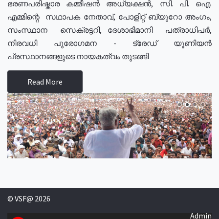
ഭരണപരിഷ്കാര കമ്മീഷൻ അധ്യക്ഷൻ, സി. പി. ഐ.
എമ്മിന്റെ സഥാപക നേതാവ്, പോളിറ്റ് ബ്യുറോ അംഗം,
സംസ്ഥാന സെക്രട്ടറി, ദേശാഭിമാനി പത്രാധിപർ,
നിരവധി പുരോഗമന - ട്രേഡ് യൂണിയൻ
പ്രസ്ഥാനങ്ങളുടെ നായകത്വം തുടങ്ങി
Read More
© VSF@ 2026
Admin