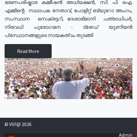
ഭരണപരിഷ്കാര കമ്മീഷൻ അധ്യക്ഷൻ, സി. പി. ഐ.
എമ്മിന്റെ സഥാപക നേതാവ്, പോളിറ്റ് ബ്യുറോ അംഗം,
സംസ്ഥാന സെക്രട്ടറി, ദേശാഭിമാനി പത്രാധിപർ,
നിരവധി പുരോഗമന - ട്രേഡ് യൂണിയൻ
പ്രസ്ഥാനങ്ങളുടെ നായകത്വം തുടങ്ങി
Read More
© VSF@ 2026
Admin