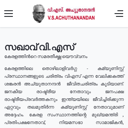
സഖാവ് വി.എസ്
കേരളത്തിൻറെ സമരതീക്ഷ്ണ യൌവ്വനം
കേരളത്തിലെ തൊഴിലാളിവർഗ്ഗ - കമ്യൂണിസ്റ്റ്
പ്രസ്ഥാനങ്ങളുടെ ചരിത്രം വിഎസ് എന്ന വേലിക്കകത്ത്
ശങ്കരൻ അച്യുതാനന്ദൻ ജീവിതചരിത്രം കൂടിയാണ്.
ജനകീയ രാഷ്ട്രീയ നേതാവും ജനപക്ഷ
രാഷ്ട്രീയപ്രവർത്തകനും ഇന്ത്യയിലെ ജീവിച്ചിരിക്കുന്ന
ഏറ്റവും തലമുതിർന്ന കമ്യൂണിസ്റ്റ് നേതാവുമാണ്
അദ്ദേഹം. കേരള സംസ്ഥാനത്തിന്റെ മുഖ്യമന്ത്രി ,
പ്രതിപക്ഷനേതാവ്, നിയമസഭാ സാമാജികൻ,