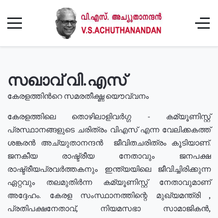
സഖാവ് വി.എസ്
കേരളത്തിൻറെ സമരതീക്ഷ്ണ യൌവ്വനം
കേരളത്തിലെ തൊഴിലാളിവർഗ്ഗ - കമ്യൂണിസ്റ്റ്
പ്രസ്ഥാനങ്ങളുടെ ചരിത്രം വിഎസ് എന്ന വേലിക്കകത്ത്
ശങ്കരൻ അച്യുതാനന്ദൻ ജീവിതചരിത്രം കൂടിയാണ്.
ജനകീയ രാഷ്ട്രീയ നേതാവും ജനപക്ഷ
രാഷ്ട്രീയപ്രവർത്തകനും ഇന്ത്യയിലെ ജീവിച്ചിരിക്കുന്ന
ഏറ്റവും തലമുതിർന്ന കമ്യൂണിസ്റ്റ് നേതാവുമാണ്
അദ്ദേഹം. കേരള സംസ്ഥാനത്തിന്റെ മുഖ്യമന്ത്രി ,
പ്രതിപക്ഷനേതാവ്, നിയമസഭാ സാമാജികൻ,