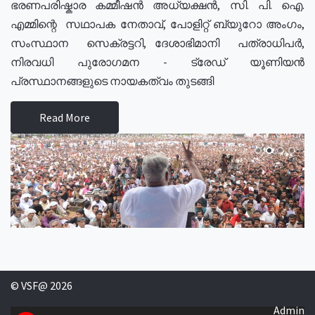
ഭരണപരിഷ്കാര കമ്മീഷൻ അധ്യക്ഷൻ, സി. പി. ഐ.
എമ്മിന്റെ സഥാപക നേതാവ്, പോളിറ്റ് ബ്യുറോ അംഗം,
സംസ്ഥാന സെക്രട്ടറി, ദേശാഭിമാനി പത്രാധിപർ,
നിരവധി പുരോഗമന - ട്രേഡ് യൂണിയൻ
പ്രസ്ഥാനങ്ങളുടെ നായകത്വം തുടങ്ങി
Read More
© VSF@ 2026
Admin