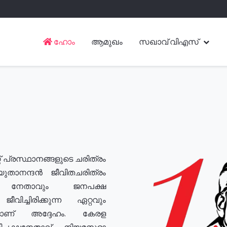
ഹോം
ആമുഖം
സഖാവ് വിഎസ്
് പ്രസ്ഥാനങ്ങളുടെ ചരിത്രം
യുതാനന്ദൻ ജീവിതചരിത്രം
യ നേതാവും ജനപക്ഷ
വിച്ചിരിക്കുന്ന ഏറ്റവും
ുമാണ് അദ്ദേഹം. കേരള
രതിപക്ഷനേതാവ്, നിയമസഭാ