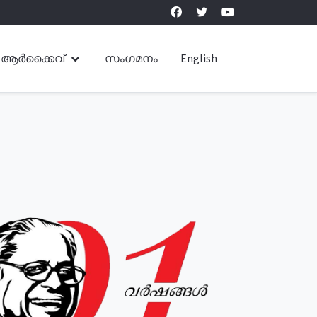
ആർക്കൈവ്
സംഗമനം
English