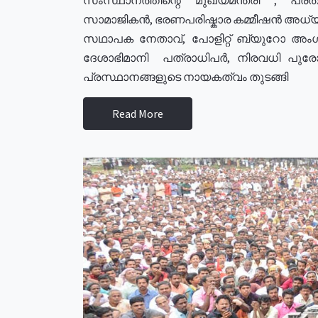
സാമാജികൻ, ഭരണപരിഷ്കാര കമ്മീഷൻ അധ്യക്
സഥാപക നേതാവ്, പോളിറ്റ് ബ്യുറോ അംഗ
ദേശാഭിമാനി പത്രാധിപർ, നിരവധി പു
പ്രസ്ഥാനങ്ങളുടെ നായകത്വം തുടങ്ങി
Read More