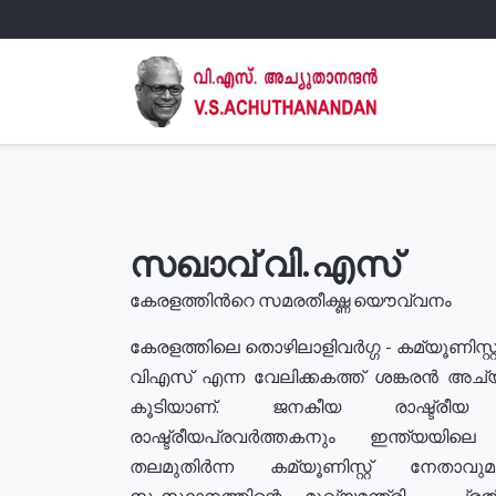
സഖാവ് വി.എസ്
കേരളത്തിൻറെ സമരതീക്ഷ്ണ യൌവ്വനം
കേരളത്തിലെ തൊഴിലാളിവർഗ്ഗ - കമ്യൂണിസ്റ്റ
വിഎസ് എന്ന വേലിക്കകത്ത് ശങ്കരൻ അച്
കൂടിയാണ്. ജനകീയ രാഷ്ട്രീ
രാഷ്ട്രീയപ്രവർത്തകനും ഇന്ത്യയിലെ ജീ
തലമുതിർന്ന കമ്യൂണിസ്റ്റ് നേതാവ
സംസ്ഥാനത്തിന്റെ മുഖ്യമന്ത്രി , പ്