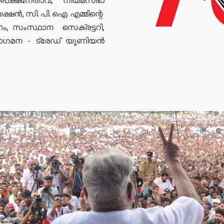
ഷൻ, സി. പി. ഐ. എമ്മിന്റെ
ം, സംസ്ഥാന സെക്രട്ടറി,
രോഗമന - ട്രേഡ് യൂണിയൻ