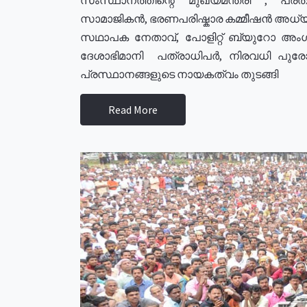
സാമാജികൻ, ഭരണപരിഷ്കാര കമ്മീഷൻ അധ്യക്
സഥാപക നേതാവ്, പോളിറ്റ് ബ്യുറോ അംഗ
ദേശാഭിമാനി പത്രാധിപർ, നിരവധി പു
പ്രസ്ഥാനങ്ങളുടെ നായകത്വം തുടങ്ങി
Read More