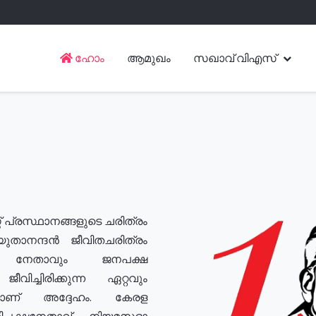
ഹോം
ആമുഖം
സഖാവ് വിഎസ്
് പ്രസ്ഥാനങ്ങളുടെ ചരിത്രം
യുതാനന്ദൻ ജീവിതചരിത്രം
യ നേതാവും ജനപക്ഷ
വിച്ചിരിക്കുന്ന ഏറ്റവും
ുമാണ് അദ്ദേഹം. കേരള
രതിപക്ഷനേതാവ്, നിയമസഭാ