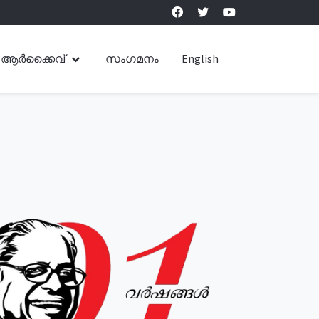
ആർക്കൈവ്
സംഗമനം
English