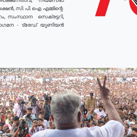
ഷൻ, സി. പി. ഐ. എമ്മിന്റെ
ം, സംസ്ഥാന സെക്രട്ടറി,
രോഗമന - ട്രേഡ് യൂണിയൻ