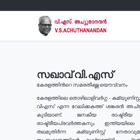
സഖാവ് വി.എസ്
കേരളത്തിൻറെ സമരതീക്ഷ്ണ യൌവ്വനം
കേരളത്തിലെ തൊഴിലാളിവർഗ്ഗ - കമ്യൂണിസ്റ്റ
വിഎസ് എന്ന വേലിക്കകത്ത് ശങ്കരൻ അച്
കൂടിയാണ്. ജനകീയ രാഷ്ട്രീ
രാഷ്ട്രീയപ്രവർത്തകനും ഇന്ത്യയിലെ ജീ
തലമുതിർന്ന കമ്യൂണിസ്റ്റ് നേതാവ
സംസ്ഥാനത്തിന്റെ മുഖ്യമന്ത്രി , പ്