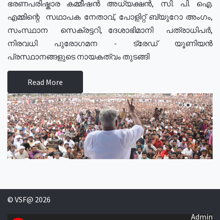
ഭരണപരിഷ്കാര കമ്മീഷൻ അധ്യക്ഷൻ, സി. പി. ഐ.
എമ്മിന്റെ സഥാപക നേതാവ്, പോളിറ്റ് ബ്യുറോ അംഗം,
സംസ്ഥാന സെക്രട്ടറി, ദേശാഭിമാനി പത്രാധിപർ,
നിരവധി പുരോഗമന - ട്രേഡ് യൂണിയൻ
പ്രസ്ഥാനങ്ങളുടെ നായകത്വം തുടങ്ങി
Read More
© VSF@ 2026
Admin