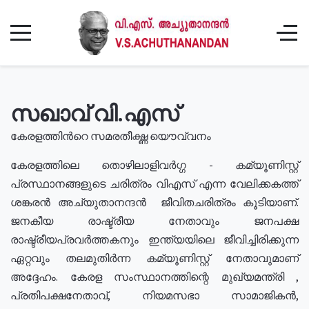
സഖാവ് വി.എസ്
കേരളത്തിൻറെ സമരതീക്ഷ്ണ യൌവ്വനം
കേരളത്തിലെ തൊഴിലാളിവർഗ്ഗ - കമ്യൂണിസ്റ്റ്
പ്രസ്ഥാനങ്ങളുടെ ചരിത്രം വിഎസ് എന്ന വേലിക്കകത്ത്
ശങ്കരൻ അച്യുതാനന്ദൻ ജീവിതചരിത്രം കൂടിയാണ്.
ജനകീയ രാഷ്ട്രീയ നേതാവും ജനപക്ഷ
രാഷ്ട്രീയപ്രവർത്തകനും ഇന്ത്യയിലെ ജീവിച്ചിരിക്കുന്ന
ഏറ്റവും തലമുതിർന്ന കമ്യൂണിസ്റ്റ് നേതാവുമാണ്
അദ്ദേഹം. കേരള സംസ്ഥാനത്തിന്റെ മുഖ്യമന്ത്രി ,
പ്രതിപക്ഷനേതാവ്, നിയമസഭാ സാമാജികൻ,