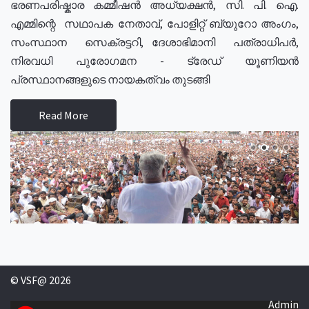
ഭരണപരിഷ്കാര കമ്മീഷൻ അധ്യക്ഷൻ, സി. പി. ഐ.
എമ്മിന്റെ സഥാപക നേതാവ്, പോളിറ്റ് ബ്യുറോ അംഗം,
സംസ്ഥാന സെക്രട്ടറി, ദേശാഭിമാനി പത്രാധിപർ,
നിരവധി പുരോഗമന - ട്രേഡ് യൂണിയൻ
പ്രസ്ഥാനങ്ങളുടെ നായകത്വം തുടങ്ങി
Read More
© VSF@ 2026
Admin