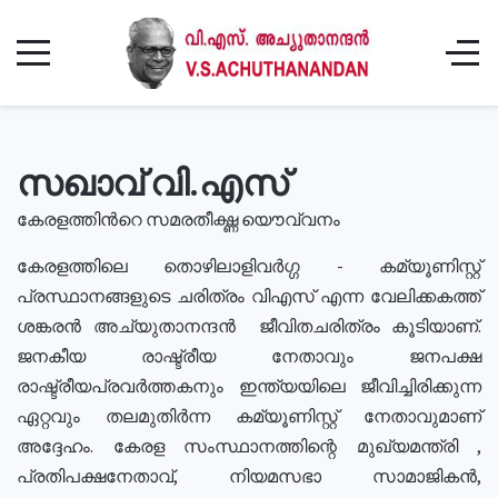
സഖാവ് വി.എസ്
കേരളത്തിൻറെ സമരതീക്ഷ്ണ യൌവ്വനം
കേരളത്തിലെ തൊഴിലാളിവർഗ്ഗ - കമ്യൂണിസ്റ്റ്
പ്രസ്ഥാനങ്ങളുടെ ചരിത്രം വിഎസ് എന്ന വേലിക്കകത്ത്
ശങ്കരൻ അച്യുതാനന്ദൻ ജീവിതചരിത്രം കൂടിയാണ്.
ജനകീയ രാഷ്ട്രീയ നേതാവും ജനപക്ഷ
രാഷ്ട്രീയപ്രവർത്തകനും ഇന്ത്യയിലെ ജീവിച്ചിരിക്കുന്ന
ഏറ്റവും തലമുതിർന്ന കമ്യൂണിസ്റ്റ് നേതാവുമാണ്
അദ്ദേഹം. കേരള സംസ്ഥാനത്തിന്റെ മുഖ്യമന്ത്രി ,
പ്രതിപക്ഷനേതാവ്, നിയമസഭാ സാമാജികൻ,