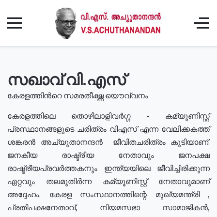
സഖാവ് വി.എസ്
കേരളത്തിൻറെ സമരതീക്ഷ്ണ യൌവ്വനം
കേരളത്തിലെ തൊഴിലാളിവർഗ്ഗ - കമ്യൂണിസ്റ്റ്
പ്രസ്ഥാനങ്ങളുടെ ചരിത്രം വിഎസ് എന്ന വേലിക്കകത്ത്
ശങ്കരൻ അച്യുതാനന്ദൻ ജീവിതചരിത്രം കൂടിയാണ്.
ജനകീയ രാഷ്ട്രീയ നേതാവും ജനപക്ഷ
രാഷ്ട്രീയപ്രവർത്തകനും ഇന്ത്യയിലെ ജീവിച്ചിരിക്കുന്ന
ഏറ്റവും തലമുതിർന്ന കമ്യൂണിസ്റ്റ് നേതാവുമാണ്
അദ്ദേഹം. കേരള സംസ്ഥാനത്തിന്റെ മുഖ്യമന്ത്രി ,
പ്രതിപക്ഷനേതാവ്, നിയമസഭാ സാമാജികൻ,