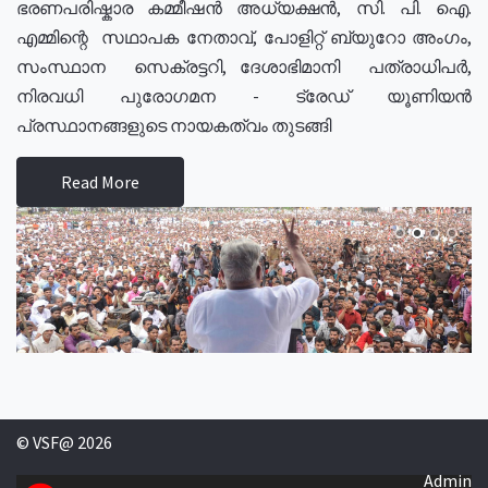
ഭരണപരിഷ്കാര കമ്മീഷൻ അധ്യക്ഷൻ, സി. പി. ഐ.
എമ്മിന്റെ സഥാപക നേതാവ്, പോളിറ്റ് ബ്യുറോ അംഗം,
സംസ്ഥാന സെക്രട്ടറി, ദേശാഭിമാനി പത്രാധിപർ,
നിരവധി പുരോഗമന - ട്രേഡ് യൂണിയൻ
പ്രസ്ഥാനങ്ങളുടെ നായകത്വം തുടങ്ങി
Read More
© VSF@ 2026
Admin