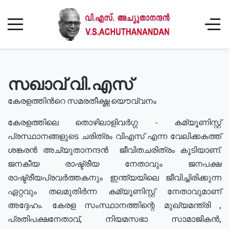
സഖാവ് വി.എസ്
കേരളത്തിൻറെ സമരതീക്ഷ്ണ യൌവ്വനം
കേരളത്തിലെ തൊഴിലാളിവർഗ്ഗ - കമ്യൂണിസ്റ്റ്
പ്രസ്ഥാനങ്ങളുടെ ചരിത്രം വിഎസ് എന്ന വേലിക്കകത്ത്
ശങ്കരൻ അച്യുതാനന്ദൻ ജീവിതചരിത്രം കൂടിയാണ്.
ജനകീയ രാഷ്ട്രീയ നേതാവും ജനപക്ഷ
രാഷ്ട്രീയപ്രവർത്തകനും ഇന്ത്യയിലെ ജീവിച്ചിരിക്കുന്ന
ഏറ്റവും തലമുതിർന്ന കമ്യൂണിസ്റ്റ് നേതാവുമാണ്
അദ്ദേഹം. കേരള സംസ്ഥാനത്തിന്റെ മുഖ്യമന്ത്രി ,
പ്രതിപക്ഷനേതാവ്, നിയമസഭാ സാമാജികൻ,