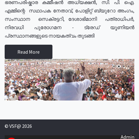
ഭരണപരിഷ്കാര കമ്മീഷൻ അധ്യക്ഷൻ, സി. പി. ഐ.
എമ്മിന്റെ സഥാപക നേതാവ്, പോളിറ്റ് ബ്യുറോ അംഗം,
സംസ്ഥാന സെക്രട്ടറി, ദേശാഭിമാനി പത്രാധിപർ,
നിരവധി പുരോഗമന - ട്രേഡ് യൂണിയൻ
പ്രസ്ഥാനങ്ങളുടെ നായകത്വം തുടങ്ങി
Read More
© VSF@ 2026
Admin