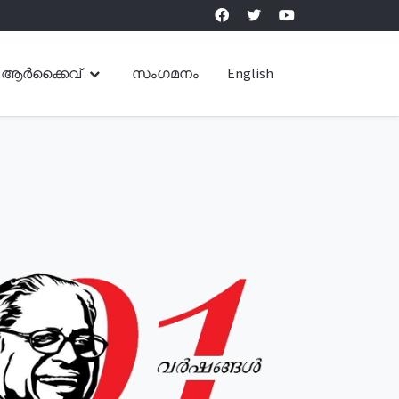
ആർക്കൈവ്
സംഗമനം
English