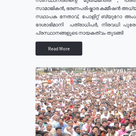
സാമാജികൻ, ഭരണപരിഷ്കാര കമ്മീഷൻ അധ്യക്
സഥാപക നേതാവ്, പോളിറ്റ് ബ്യുറോ അംഗ
ദേശാഭിമാനി പത്രാധിപർ, നിരവധി പു
പ്രസ്ഥാനങ്ങളുടെ നായകത്വം തുടങ്ങി
Read More