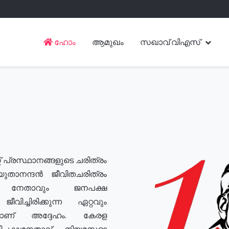
ഹോം
ആമുഖം
സഖാവ് വിഎസ്
് പ്രസ്ഥാനങ്ങളുടെ ചരിത്രം
യുതാനന്ദൻ ജീവിതചരിത്രം
യ നേതാവും ജനപക്ഷ
വിച്ചിരിക്കുന്ന ഏറ്റവും
ുമാണ് അദ്ദേഹം. കേരള
രതിപക്ഷനേതാവ്, നിയമസഭാ