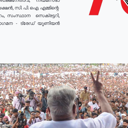
ഷൻ, സി. പി. ഐ. എമ്മിന്റെ
ം, സംസ്ഥാന സെക്രട്ടറി,
രോഗമന - ട്രേഡ് യൂണിയൻ