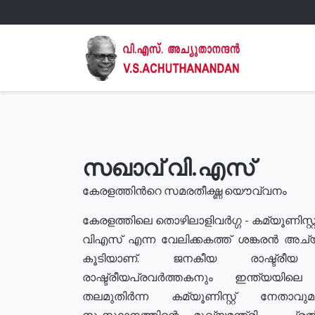
സഖാവ് വി.എസ്
കേരളത്തിൻറെ സമരതീക്ഷ്ണ യൌവ്വനം
കേരളത്തിലെ തൊഴിലാളിവർഗ്ഗ - കമ്യൂണിസ്റ്റ
വിഎസ് എന്ന വേലിക്കകത്ത് ശങ്കരൻ അച്
കൂടിയാണ്. ജനകീയ രാഷ്ട്രീ
രാഷ്ട്രീയപ്രവർത്തകനും ഇന്ത്യയിലെ ജീ
തലമുതിർന്ന കമ്യൂണിസ്റ്റ് നേതാവ
സംസ്ഥാനത്തിന്റെ മുഖ്യമന്ത്രി , പ്