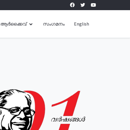
ആർക്കൈവ്
സംഗമനം
English