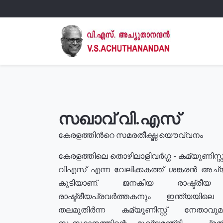
സഖാവ് വി.എസ്
കേരളത്തിൻറെ സമരതീക്ഷ്ണ യൌവ്വനം
കേരളത്തിലെ തൊഴിലാളിവർഗ്ഗ - കമ്യൂണിസ്റ്റ
വിഎസ് എന്ന വേലിക്കകത്ത് ശങ്കരൻ അച്
കൂടിയാണ്. ജനകീയ രാഷ്ട്രീ
രാഷ്ട്രീയപ്രവർത്തകനും ഇന്ത്യയിലെ ജീ
തലമുതിർന്ന കമ്യൂണിസ്റ്റ് നേതാവ
സംസ്ഥാനത്തിന്റെ മുഖ്യമന്ത്രി , പ്