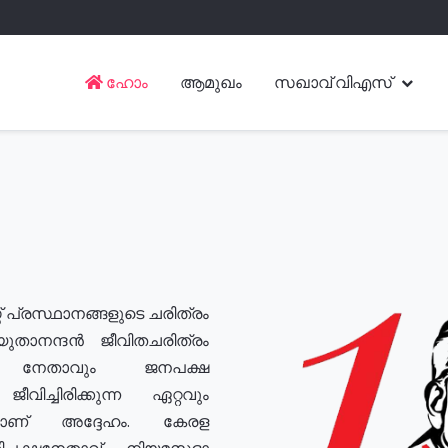
ഹോം
ആമുഖം
സഖാവ് വിഎസ്
് പ്രസ്ഥാനങ്ങളുടെ ചരിത്രം
യുതാനന്ദൻ ജീവിതചരിത്രം
യ നേതാവും ജനപക്ഷ
വിച്ചിരിക്കുന്ന ഏറ്റവും
ുമാണ് അദ്ദേഹം. കേരള
രതിപക്ഷനേതാവ്, നിയമസഭാ