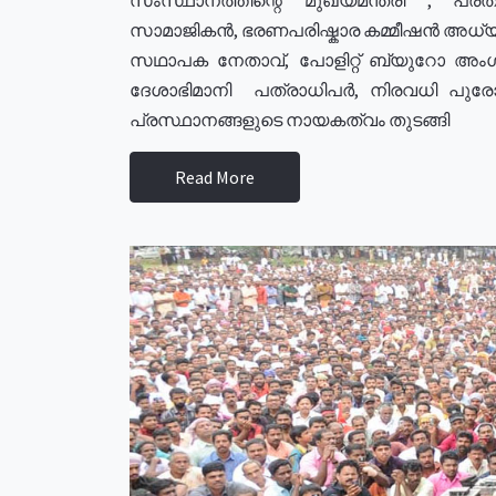
സാമാജികൻ, ഭരണപരിഷ്കാര കമ്മീഷൻ അധ്യക്
സഥാപക നേതാവ്, പോളിറ്റ് ബ്യുറോ അംഗ
ദേശാഭിമാനി പത്രാധിപർ, നിരവധി പു
പ്രസ്ഥാനങ്ങളുടെ നായകത്വം തുടങ്ങി
Read More