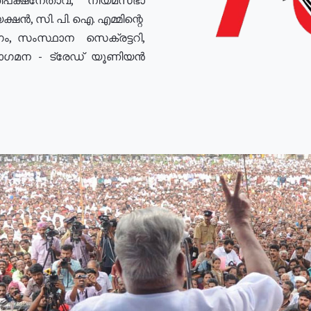
ഷൻ, സി. പി. ഐ. എമ്മിന്റെ
ം, സംസ്ഥാന സെക്രട്ടറി,
രോഗമന - ട്രേഡ് യൂണിയൻ