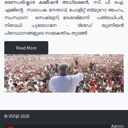
ഭരണപരിഷ്കാര കമ്മീഷൻ അധ്യക്ഷൻ, സി. പി. ഐ.
എമ്മിന്റെ സഥാപക നേതാവ്, പോളിറ്റ് ബ്യുറോ അംഗം,
സംസ്ഥാന സെക്രട്ടറി, ദേശാഭിമാനി പത്രാധിപർ,
നിരവധി പുരോഗമന - ട്രേഡ് യൂണിയൻ
പ്രസ്ഥാനങ്ങളുടെ നായകത്വം തുടങ്ങി
Read More
© VSF@ 2026
Admin