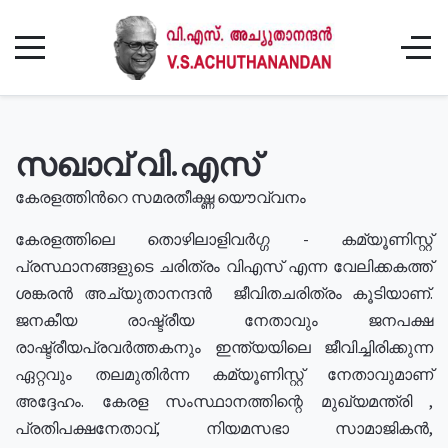
സഖാവ് വി.എസ്
കേരളത്തിൻറെ സമരതീക്ഷ്ണ യൌവ്വനം
കേരളത്തിലെ തൊഴിലാളിവർഗ്ഗ - കമ്യൂണിസ്റ്റ്
പ്രസ്ഥാനങ്ങളുടെ ചരിത്രം വിഎസ് എന്ന വേലിക്കകത്ത്
ശങ്കരൻ അച്യുതാനന്ദൻ ജീവിതചരിത്രം കൂടിയാണ്.
ജനകീയ രാഷ്ട്രീയ നേതാവും ജനപക്ഷ
രാഷ്ട്രീയപ്രവർത്തകനും ഇന്ത്യയിലെ ജീവിച്ചിരിക്കുന്ന
ഏറ്റവും തലമുതിർന്ന കമ്യൂണിസ്റ്റ് നേതാവുമാണ്
അദ്ദേഹം. കേരള സംസ്ഥാനത്തിന്റെ മുഖ്യമന്ത്രി ,
പ്രതിപക്ഷനേതാവ്, നിയമസഭാ സാമാജികൻ,