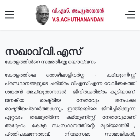
സഖാവ് വി.എസ്
കേരളത്തിൻറെ സമരതീക്ഷ്ണ യൌവ്വനം
കേരളത്തിലെ തൊഴിലാളിവർഗ്ഗ - കമ്യൂണിസ്റ്റ്
പ്രസ്ഥാനങ്ങളുടെ ചരിത്രം വിഎസ് എന്ന വേലിക്കകത്ത്
ശങ്കരൻ അച്യുതാനന്ദൻ ജീവിതചരിത്രം കൂടിയാണ്.
ജനകീയ രാഷ്ട്രീയ നേതാവും ജനപക്ഷ
രാഷ്ട്രീയപ്രവർത്തകനും ഇന്ത്യയിലെ ജീവിച്ചിരിക്കുന്ന
ഏറ്റവും തലമുതിർന്ന കമ്യൂണിസ്റ്റ് നേതാവുമാണ്
അദ്ദേഹം. കേരള സംസ്ഥാനത്തിന്റെ മുഖ്യമന്ത്രി ,
പ്രതിപക്ഷനേതാവ്, നിയമസഭാ സാമാജികൻ,