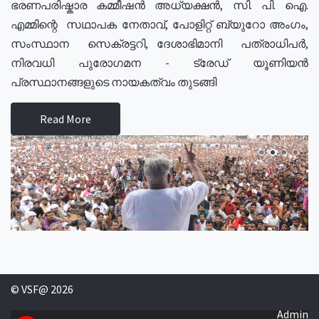
ഭരണപരിഷ്കാര കമ്മീഷൻ അധ്യക്ഷൻ, സി. പി. ഐ.
എമ്മിന്റെ സഥാപക നേതാവ്, പോളിറ്റ് ബ്യുറോ അംഗം,
സംസ്ഥാന സെക്രട്ടറി, ദേശാഭിമാനി പത്രാധിപർ,
നിരവധി പുരോഗമന - ട്രേഡ് യൂണിയൻ
പ്രസ്ഥാനങ്ങളുടെ നായകത്വം തുടങ്ങി
Read More
© VSF@ 2026
Admin