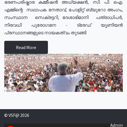
ഭരണപരിഷ്കാര കമ്മീഷൻ അധ്യക്ഷൻ, സി. പി. ഐ.
എമ്മിന്റെ സഥാപക നേതാവ്, പോളിറ്റ് ബ്യുറോ അംഗം,
സംസ്ഥാന സെക്രട്ടറി, ദേശാഭിമാനി പത്രാധിപർ,
നിരവധി പുരോഗമന - ട്രേഡ് യൂണിയൻ
പ്രസ്ഥാനങ്ങളുടെ നായകത്വം തുടങ്ങി
Read More
© VSF@ 2026
Admin