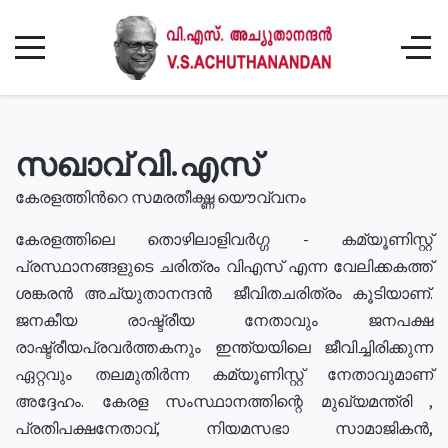
സഖാവ് വി.എസ്
കേരളത്തിൻറെ സമരതീക്ഷ്ണ യൌവ്വനം
കേരളത്തിലെ തൊഴിലാളിവർഗ്ഗ - കമ്യൂണിസ്റ്റ്
പ്രസ്ഥാനങ്ങളുടെ ചരിത്രം വിഎസ് എന്ന വേലിക്കകത്ത്
ശങ്കരൻ അച്യുതാനന്ദൻ ജീവിതചരിത്രം കൂടിയാണ്.
ജനകീയ രാഷ്ട്രീയ നേതാവും ജനപക്ഷ
രാഷ്ട്രീയപ്രവർത്തകനും ഇന്ത്യയിലെ ജീവിച്ചിരിക്കുന്ന
ഏറ്റവും തലമുതിർന്ന കമ്യൂണിസ്റ്റ് നേതാവുമാണ്
അദ്ദേഹം. കേരള സംസ്ഥാനത്തിന്റെ മുഖ്യമന്ത്രി ,
പ്രതിപക്ഷനേതാവ്, നിയമസഭാ സാമാജികൻ,