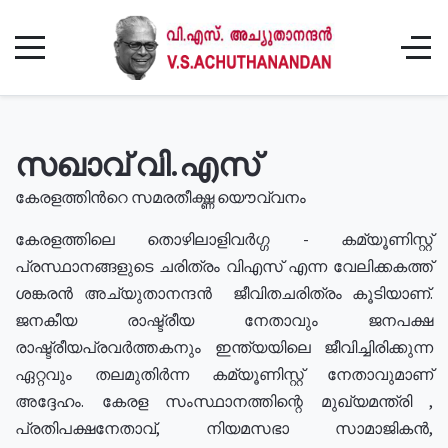
സഖാവ് വി.എസ്
കേരളത്തിൻറെ സമരതീക്ഷ്ണ യൌവ്വനം
കേരളത്തിലെ തൊഴിലാളിവർഗ്ഗ - കമ്യൂണിസ്റ്റ്
പ്രസ്ഥാനങ്ങളുടെ ചരിത്രം വിഎസ് എന്ന വേലിക്കകത്ത്
ശങ്കരൻ അച്യുതാനന്ദൻ ജീവിതചരിത്രം കൂടിയാണ്.
ജനകീയ രാഷ്ട്രീയ നേതാവും ജനപക്ഷ
രാഷ്ട്രീയപ്രവർത്തകനും ഇന്ത്യയിലെ ജീവിച്ചിരിക്കുന്ന
ഏറ്റവും തലമുതിർന്ന കമ്യൂണിസ്റ്റ് നേതാവുമാണ്
അദ്ദേഹം. കേരള സംസ്ഥാനത്തിന്റെ മുഖ്യമന്ത്രി ,
പ്രതിപക്ഷനേതാവ്, നിയമസഭാ സാമാജികൻ,