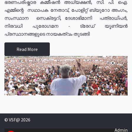
ഭരണപരിഷ്കാര കമ്മീഷൻ അധ്യക്ഷൻ, സി. പി. ഐ.
എമ്മിന്റെ സഥാപക നേതാവ്, പോളിറ്റ് ബ്യുറോ അംഗം,
സംസ്ഥാന സെക്രട്ടറി, ദേശാഭിമാനി പത്രാധിപർ,
നിരവധി പുരോഗമന - ട്രേഡ് യൂണിയൻ
പ്രസ്ഥാനങ്ങളുടെ നായകത്വം തുടങ്ങി
Read More
© VSF@ 2026
Admin