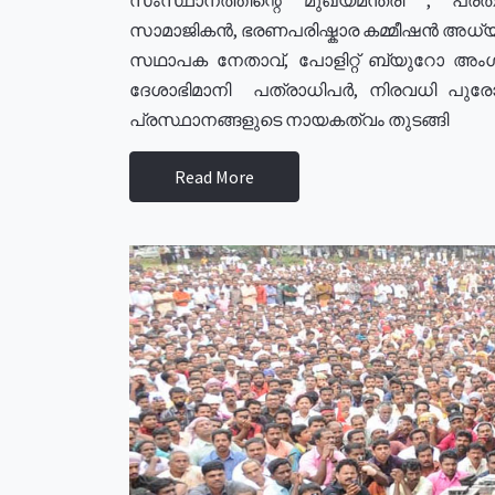
സാമാജികൻ, ഭരണപരിഷ്കാര കമ്മീഷൻ അധ്യക്
സഥാപക നേതാവ്, പോളിറ്റ് ബ്യുറോ അംഗ
ദേശാഭിമാനി പത്രാധിപർ, നിരവധി പു
പ്രസ്ഥാനങ്ങളുടെ നായകത്വം തുടങ്ങി
Read More