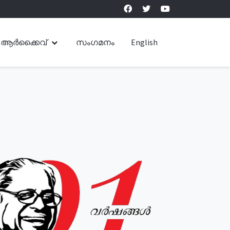
ആർക്കൈവ്
സംഗമനം
English