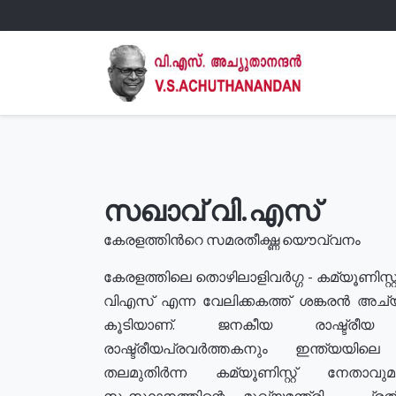
സഖാവ് വി.എസ്
കേരളത്തിൻറെ സമരതീക്ഷ്ണ യൌവ്വനം
കേരളത്തിലെ തൊഴിലാളിവർഗ്ഗ - കമ്യൂണിസ്റ്റ
വിഎസ് എന്ന വേലിക്കകത്ത് ശങ്കരൻ അച്
കൂടിയാണ്. ജനകീയ രാഷ്ട്രീ
രാഷ്ട്രീയപ്രവർത്തകനും ഇന്ത്യയിലെ ജീ
തലമുതിർന്ന കമ്യൂണിസ്റ്റ് നേതാവ
സംസ്ഥാനത്തിന്റെ മുഖ്യമന്ത്രി , പ്