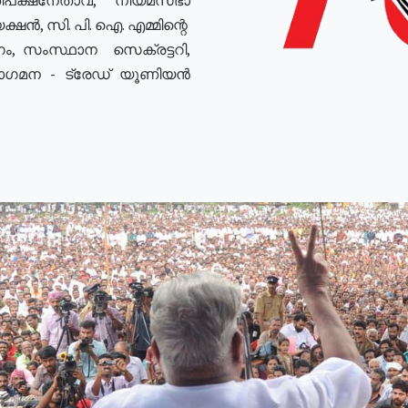
ഷൻ, സി. പി. ഐ. എമ്മിന്റെ
ം, സംസ്ഥാന സെക്രട്ടറി,
രോഗമന - ട്രേഡ് യൂണിയൻ