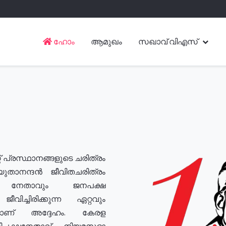
ഹോം
ആമുഖം
സഖാവ് വിഎസ്
് പ്രസ്ഥാനങ്ങളുടെ ചരിത്രം
യുതാനന്ദൻ ജീവിതചരിത്രം
യ നേതാവും ജനപക്ഷ
വിച്ചിരിക്കുന്ന ഏറ്റവും
ുമാണ് അദ്ദേഹം. കേരള
രതിപക്ഷനേതാവ്, നിയമസഭാ