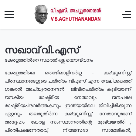
സഖാവ് വി.എസ്
കേരളത്തിൻറെ സമരതീക്ഷ്ണ യൌവ്വനം
കേരളത്തിലെ തൊഴിലാളിവർഗ്ഗ - കമ്യൂണിസ്റ്റ്
പ്രസ്ഥാനങ്ങളുടെ ചരിത്രം വിഎസ് എന്ന വേലിക്കകത്ത്
ശങ്കരൻ അച്യുതാനന്ദൻ ജീവിതചരിത്രം കൂടിയാണ്.
ജനകീയ രാഷ്ട്രീയ നേതാവും ജനപക്ഷ
രാഷ്ട്രീയപ്രവർത്തകനും ഇന്ത്യയിലെ ജീവിച്ചിരിക്കുന്ന
ഏറ്റവും തലമുതിർന്ന കമ്യൂണിസ്റ്റ് നേതാവുമാണ്
അദ്ദേഹം. കേരള സംസ്ഥാനത്തിന്റെ മുഖ്യമന്ത്രി ,
പ്രതിപക്ഷനേതാവ്, നിയമസഭാ സാമാജികൻ,