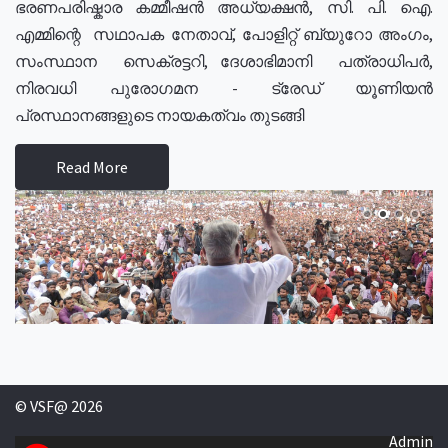
ഭരണപരിഷ്കാര കമ്മീഷൻ അധ്യക്ഷൻ, സി. പി. ഐ.
എമ്മിന്റെ സഥാപക നേതാവ്, പോളിറ്റ് ബ്യുറോ അംഗം,
സംസ്ഥാന സെക്രട്ടറി, ദേശാഭിമാനി പത്രാധിപർ,
നിരവധി പുരോഗമന - ട്രേഡ് യൂണിയൻ
പ്രസ്ഥാനങ്ങളുടെ നായകത്വം തുടങ്ങി
Read More
© VSF@ 2026
Admin