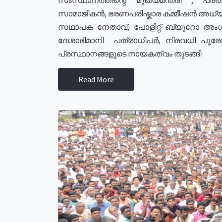
സാമാജികൻ, ഭരണപരിഷ്കാര കമ്മീഷൻ അധ്യക്
സഥാപക നേതാവ്, പോളിറ്റ് ബ്യുറോ അംഗ
ദേശാഭിമാനി പത്രാധിപർ, നിരവധി പു
പ്രസ്ഥാനങ്ങളുടെ നായകത്വം തുടങ്ങി
Read More