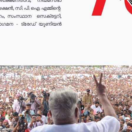
ഷൻ, സി. പി. ഐ. എമ്മിന്റെ
ം, സംസ്ഥാന സെക്രട്ടറി,
രോഗമന - ട്രേഡ് യൂണിയൻ