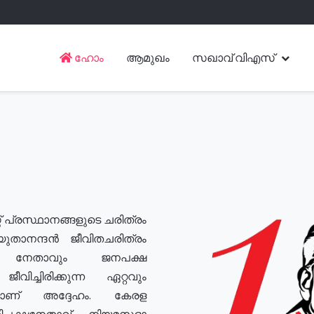
ഹോം
ആമുഖം
സഖാവ് വിഎസ്
് പ്രസ്ഥാനങ്ങളുടെ ചരിത്രം
യുതാനന്ദൻ ജീവിതചരിത്രം
യ നേതാവും ജനപക്ഷ
വിച്ചിരിക്കുന്ന ഏറ്റവും
ുമാണ് അദ്ദേഹം. കേരള
രതിപക്ഷനേതാവ്, നിയമസഭാ