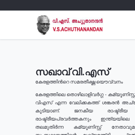
സഖാവ് വി.എസ്
കേരളത്തിൻറെ സമരതീക്ഷ്ണ യൌവ്വനം
കേരളത്തിലെ തൊഴിലാളിവർഗ്ഗ - കമ്യൂണിസ്റ്റ
വിഎസ് എന്ന വേലിക്കകത്ത് ശങ്കരൻ അച്
കൂടിയാണ്. ജനകീയ രാഷ്ട്രീ
രാഷ്ട്രീയപ്രവർത്തകനും ഇന്ത്യയിലെ ജീ
തലമുതിർന്ന കമ്യൂണിസ്റ്റ് നേതാവ
സംസ്ഥാനത്തിന്റെ മുഖ്യമന്ത്രി , പ്