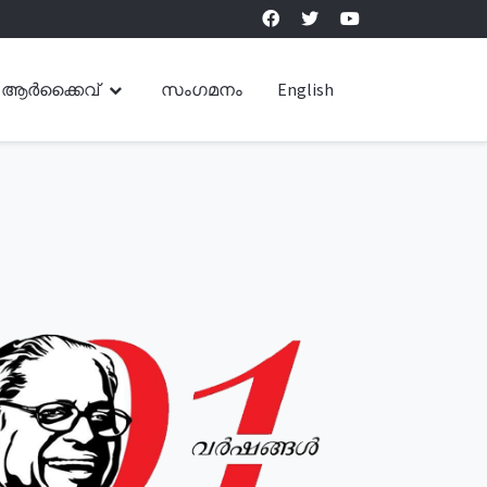
ആർക്കൈവ്
സംഗമനം
English