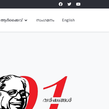
ആർക്കൈവ്
സംഗമനം
English