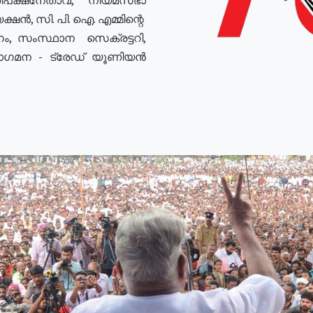
ഷൻ, സി. പി. ഐ. എമ്മിന്റെ
ം, സംസ്ഥാന സെക്രട്ടറി,
രോഗമന - ട്രേഡ് യൂണിയൻ