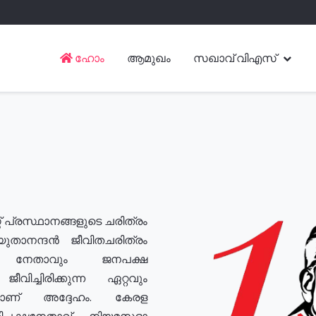
ഹോം
ആമുഖം
സഖാവ് വിഎസ്
് പ്രസ്ഥാനങ്ങളുടെ ചരിത്രം
യുതാനന്ദൻ ജീവിതചരിത്രം
യ നേതാവും ജനപക്ഷ
വിച്ചിരിക്കുന്ന ഏറ്റവും
ുമാണ് അദ്ദേഹം. കേരള
രതിപക്ഷനേതാവ്, നിയമസഭാ