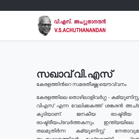
സഖാവ് വി.എസ്
കേരളത്തിൻറെ സമരതീക്ഷ്ണ യൌവ്വനം
കേരളത്തിലെ തൊഴിലാളിവർഗ്ഗ - കമ്യൂണിസ്റ്റ
വിഎസ് എന്ന വേലിക്കകത്ത് ശങ്കരൻ അച്
കൂടിയാണ്. ജനകീയ രാഷ്ട്രീ
രാഷ്ട്രീയപ്രവർത്തകനും ഇന്ത്യയിലെ ജീ
തലമുതിർന്ന കമ്യൂണിസ്റ്റ് നേതാവ
സംസ്ഥാനത്തിന്റെ മുഖ്യമന്ത്രി , പ്