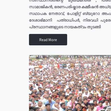
സാമാജികൻ, ഭരണപരിഷ്കാര കമ്മീഷൻ അധ്യക്
സഥാപക നേതാവ്, പോളിറ്റ് ബ്യുറോ അംഗ
ദേശാഭിമാനി പത്രാധിപർ, നിരവധി പു
പ്രസ്ഥാനങ്ങളുടെ നായകത്വം തുടങ്ങി
Read More