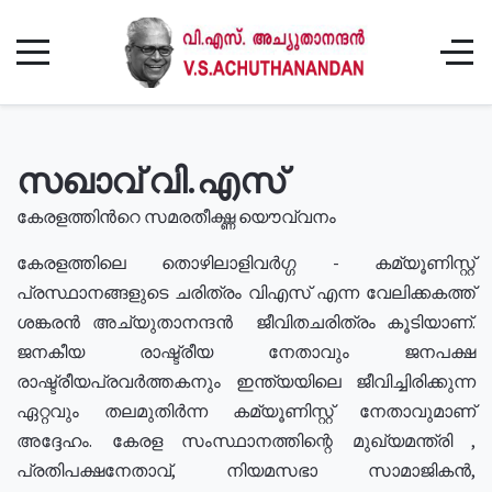
സഖാവ് വി.എസ്
കേരളത്തിൻറെ സമരതീക്ഷ്ണ യൌവ്വനം
കേരളത്തിലെ തൊഴിലാളിവർഗ്ഗ - കമ്യൂണിസ്റ്റ്
പ്രസ്ഥാനങ്ങളുടെ ചരിത്രം വിഎസ് എന്ന വേലിക്കകത്ത്
ശങ്കരൻ അച്യുതാനന്ദൻ ജീവിതചരിത്രം കൂടിയാണ്.
ജനകീയ രാഷ്ട്രീയ നേതാവും ജനപക്ഷ
രാഷ്ട്രീയപ്രവർത്തകനും ഇന്ത്യയിലെ ജീവിച്ചിരിക്കുന്ന
ഏറ്റവും തലമുതിർന്ന കമ്യൂണിസ്റ്റ് നേതാവുമാണ്
അദ്ദേഹം. കേരള സംസ്ഥാനത്തിന്റെ മുഖ്യമന്ത്രി ,
പ്രതിപക്ഷനേതാവ്, നിയമസഭാ സാമാജികൻ,