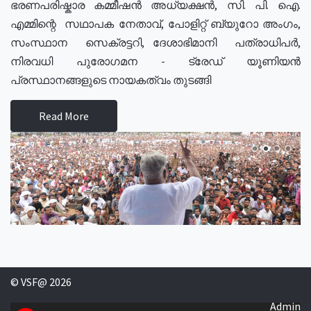
ഭരണപരിഷ്കാര കമ്മീഷൻ അധ്യക്ഷൻ, സി. പി. ഐ.
എമ്മിന്റെ സഥാപക നേതാവ്, പോളിറ്റ് ബ്യുറോ അംഗം,
സംസ്ഥാന സെക്രട്ടറി, ദേശാഭിമാനി പത്രാധിപർ,
നിരവധി പുരോഗമന - ട്രേഡ് യൂണിയൻ
പ്രസ്ഥാനങ്ങളുടെ നായകത്വം തുടങ്ങി
Read More
© VSF@ 2026
Admin