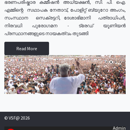
ഭരണപരിഷ്കാര കമ്മീഷൻ അധ്യക്ഷൻ, സി. പി. ഐ.
എമ്മിന്റെ സഥാപക നേതാവ്, പോളിറ്റ് ബ്യുറോ അംഗം,
സംസ്ഥാന സെക്രട്ടറി, ദേശാഭിമാനി പത്രാധിപർ,
നിരവധി പുരോഗമന - ട്രേഡ് യൂണിയൻ
പ്രസ്ഥാനങ്ങളുടെ നായകത്വം തുടങ്ങി
Read More
© VSF@ 2026
Admin