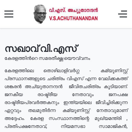
സഖാവ് വി.എസ്
കേരളത്തിൻറെ സമരതീക്ഷ്ണ യൌവ്വനം
കേരളത്തിലെ തൊഴിലാളിവർഗ്ഗ - കമ്യൂണിസ്റ്റ്
പ്രസ്ഥാനങ്ങളുടെ ചരിത്രം വിഎസ് എന്ന വേലിക്കകത്ത്
ശങ്കരൻ അച്യുതാനന്ദൻ ജീവിതചരിത്രം കൂടിയാണ്.
ജനകീയ രാഷ്ട്രീയ നേതാവും ജനപക്ഷ
രാഷ്ട്രീയപ്രവർത്തകനും ഇന്ത്യയിലെ ജീവിച്ചിരിക്കുന്ന
ഏറ്റവും തലമുതിർന്ന കമ്യൂണിസ്റ്റ് നേതാവുമാണ്
അദ്ദേഹം. കേരള സംസ്ഥാനത്തിന്റെ മുഖ്യമന്ത്രി ,
പ്രതിപക്ഷനേതാവ്, നിയമസഭാ സാമാജികൻ,