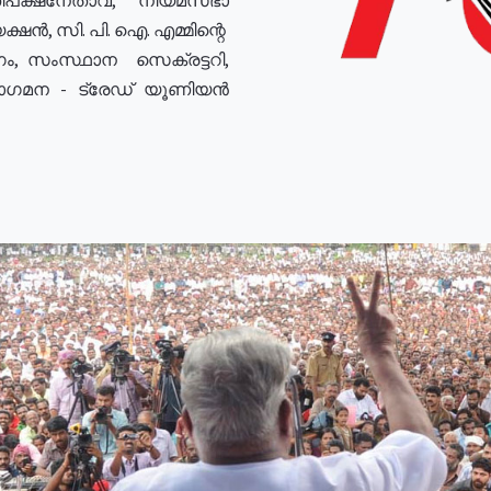
ഷൻ, സി. പി. ഐ. എമ്മിന്റെ
ം, സംസ്ഥാന സെക്രട്ടറി,
രോഗമന - ട്രേഡ് യൂണിയൻ