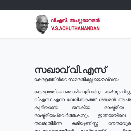
സഖാവ് വി.എസ്
കേരളത്തിൻറെ സമരതീക്ഷ്ണ യൌവ്വനം
കേരളത്തിലെ തൊഴിലാളിവർഗ്ഗ - കമ്യൂണിസ്റ്റ
വിഎസ് എന്ന വേലിക്കകത്ത് ശങ്കരൻ അച്
കൂടിയാണ്. ജനകീയ രാഷ്ട്രീ
രാഷ്ട്രീയപ്രവർത്തകനും ഇന്ത്യയിലെ ജീ
തലമുതിർന്ന കമ്യൂണിസ്റ്റ് നേതാവ
സംസ്ഥാനത്തിന്റെ മുഖ്യമന്ത്രി , പ്