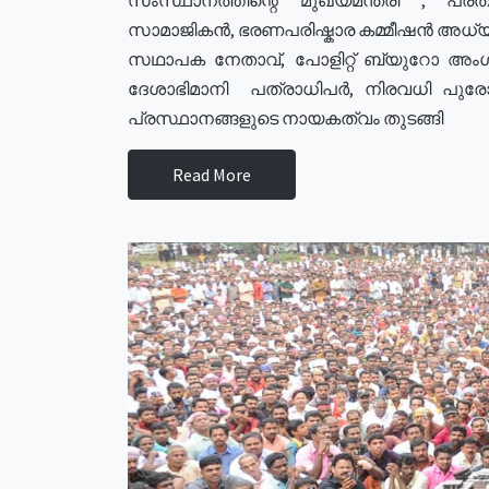
സാമാജികൻ, ഭരണപരിഷ്കാര കമ്മീഷൻ അധ്യക്
സഥാപക നേതാവ്, പോളിറ്റ് ബ്യുറോ അംഗ
ദേശാഭിമാനി പത്രാധിപർ, നിരവധി പു
പ്രസ്ഥാനങ്ങളുടെ നായകത്വം തുടങ്ങി
Read More