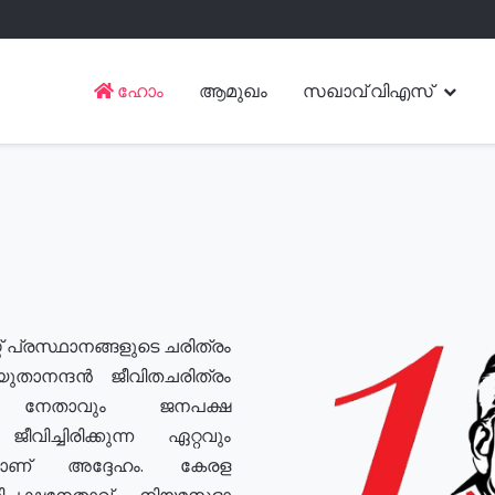
ഹോം
ആമുഖം
സഖാവ് വിഎസ്
് പ്രസ്ഥാനങ്ങളുടെ ചരിത്രം
യുതാനന്ദൻ ജീവിതചരിത്രം
യ നേതാവും ജനപക്ഷ
വിച്ചിരിക്കുന്ന ഏറ്റവും
ുമാണ് അദ്ദേഹം. കേരള
രതിപക്ഷനേതാവ്, നിയമസഭാ