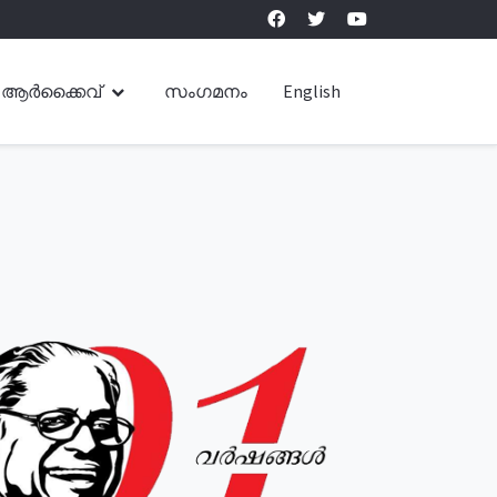
ആർക്കൈവ്
സംഗമനം
English