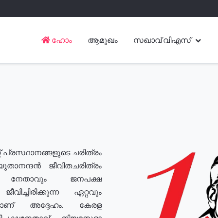
ഹോം
ആമുഖം
സഖാവ് വിഎസ്
് പ്രസ്ഥാനങ്ങളുടെ ചരിത്രം
യുതാനന്ദൻ ജീവിതചരിത്രം
യ നേതാവും ജനപക്ഷ
വിച്ചിരിക്കുന്ന ഏറ്റവും
ുമാണ് അദ്ദേഹം. കേരള
രതിപക്ഷനേതാവ്, നിയമസഭാ