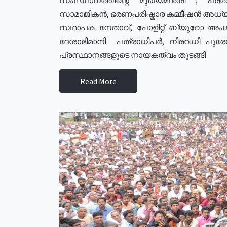
സാമാജികൻ, ഭരണപരിഷ്കാര കമ്മീഷൻ അധ്യക്
സഥാപക നേതാവ്, പോളിറ്റ് ബ്യുറോ അംഗ
ദേശാഭിമാനി പത്രാധിപർ, നിരവധി പു
പ്രസ്ഥാനങ്ങളുടെ നായകത്വം തുടങ്ങി
Read More