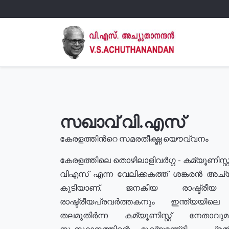
സഖാവ് വി.എസ്
കേരളത്തിൻറെ സമരതീക്ഷ്ണ യൌവ്വനം
കേരളത്തിലെ തൊഴിലാളിവർഗ്ഗ - കമ്യൂണിസ്റ്റ
വിഎസ് എന്ന വേലിക്കകത്ത് ശങ്കരൻ അച്
കൂടിയാണ്. ജനകീയ രാഷ്ട്രീ
രാഷ്ട്രീയപ്രവർത്തകനും ഇന്ത്യയിലെ ജീ
തലമുതിർന്ന കമ്യൂണിസ്റ്റ് നേതാവ
സംസ്ഥാനത്തിന്റെ മുഖ്യമന്ത്രി , പ്