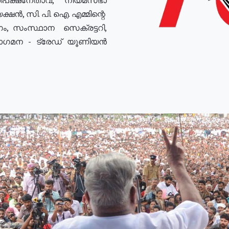
ഷൻ, സി. പി. ഐ. എമ്മിന്റെ
ം, സംസ്ഥാന സെക്രട്ടറി,
രോഗമന - ട്രേഡ് യൂണിയൻ