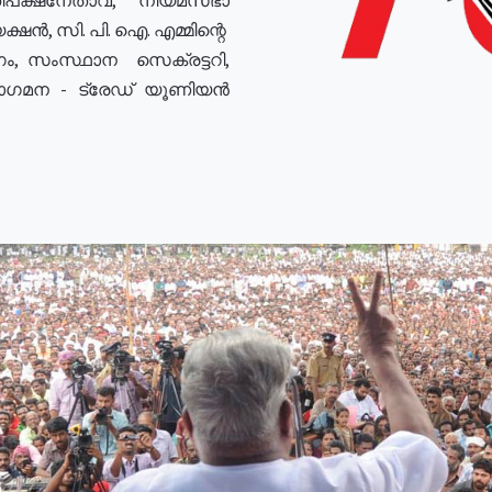
ഷൻ, സി. പി. ഐ. എമ്മിന്റെ
ം, സംസ്ഥാന സെക്രട്ടറി,
രോഗമന - ട്രേഡ് യൂണിയൻ