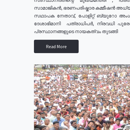
സാമാജികൻ, ഭരണപരിഷ്കാര കമ്മീഷൻ അധ്യക്
സഥാപക നേതാവ്, പോളിറ്റ് ബ്യുറോ അംഗ
ദേശാഭിമാനി പത്രാധിപർ, നിരവധി പു
പ്രസ്ഥാനങ്ങളുടെ നായകത്വം തുടങ്ങി
Read More