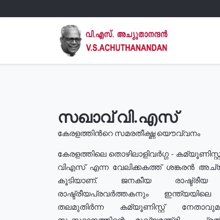
സഖാവ് വി.എസ്
കേരളത്തിൻറെ സമരതീക്ഷ്ണ യൌവ്വനം
കേരളത്തിലെ തൊഴിലാളിവർഗ്ഗ - കമ്യൂണിസ്റ്റ
വിഎസ് എന്ന വേലിക്കകത്ത് ശങ്കരൻ അച്
കൂടിയാണ്. ജനകീയ രാഷ്ട്രീ
രാഷ്ട്രീയപ്രവർത്തകനും ഇന്ത്യയിലെ ജീ
തലമുതിർന്ന കമ്യൂണിസ്റ്റ് നേതാവ
സംസ്ഥാനത്തിന്റെ മുഖ്യമന്ത്രി , പ്