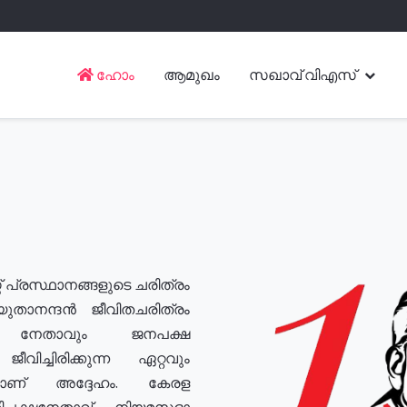
ഹോം
ആമുഖം
സഖാവ് വിഎസ്
് പ്രസ്ഥാനങ്ങളുടെ ചരിത്രം
യുതാനന്ദൻ ജീവിതചരിത്രം
യ നേതാവും ജനപക്ഷ
വിച്ചിരിക്കുന്ന ഏറ്റവും
ുമാണ് അദ്ദേഹം. കേരള
രതിപക്ഷനേതാവ്, നിയമസഭാ