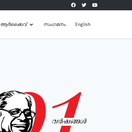
ആർക്കൈവ്
സംഗമനം
English