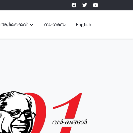
ആർക്കൈവ്
സംഗമനം
English