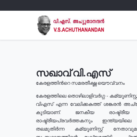
സഖാവ് വി.എസ്
കേരളത്തിൻറെ സമരതീക്ഷ്ണ യൌവ്വനം
കേരളത്തിലെ തൊഴിലാളിവർഗ്ഗ - കമ്യൂണിസ്റ്റ
വിഎസ് എന്ന വേലിക്കകത്ത് ശങ്കരൻ അച്
കൂടിയാണ്. ജനകീയ രാഷ്ട്രീ
രാഷ്ട്രീയപ്രവർത്തകനും ഇന്ത്യയിലെ ജീ
തലമുതിർന്ന കമ്യൂണിസ്റ്റ് നേതാവ
സംസ്ഥാനത്തിന്റെ മുഖ്യമന്ത്രി , പ്