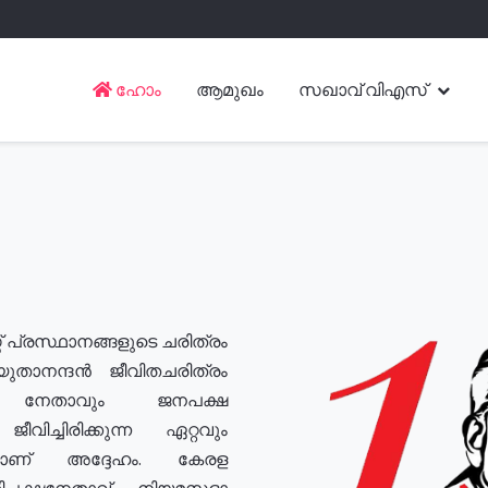
ഹോം
ആമുഖം
സഖാവ് വിഎസ്
് പ്രസ്ഥാനങ്ങളുടെ ചരിത്രം
യുതാനന്ദൻ ജീവിതചരിത്രം
യ നേതാവും ജനപക്ഷ
വിച്ചിരിക്കുന്ന ഏറ്റവും
ുമാണ് അദ്ദേഹം. കേരള
രതിപക്ഷനേതാവ്, നിയമസഭാ