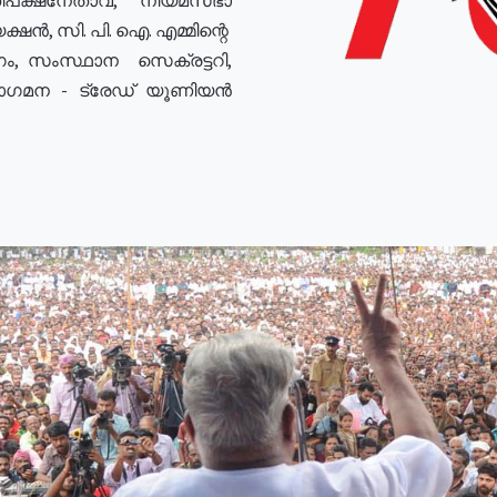
ഷൻ, സി. പി. ഐ. എമ്മിന്റെ
ം, സംസ്ഥാന സെക്രട്ടറി,
രോഗമന - ട്രേഡ് യൂണിയൻ