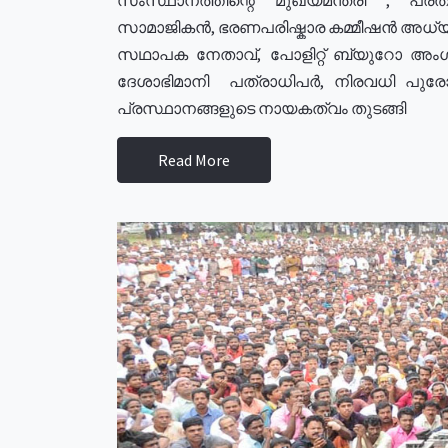
സാമാജികൻ, ഭരണപരിഷ്കാര കമ്മീഷൻ അധ്യക്
സഥാപക നേതാവ്, പോളിറ്റ് ബ്യുറോ അംഗ
ദേശാഭിമാനി പത്രാധിപർ, നിരവധി പു
പ്രസ്ഥാനങ്ങളുടെ നായകത്വം തുടങ്ങി
Read More