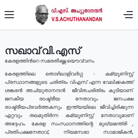
സഖാവ് വി.എസ്
കേരളത്തിൻറെ സമരതീക്ഷ്ണ യൌവ്വനം
കേരളത്തിലെ തൊഴിലാളിവർഗ്ഗ - കമ്യൂണിസ്റ്റ്
പ്രസ്ഥാനങ്ങളുടെ ചരിത്രം വിഎസ് എന്ന വേലിക്കകത്ത്
ശങ്കരൻ അച്യുതാനന്ദൻ ജീവിതചരിത്രം കൂടിയാണ്.
ജനകീയ രാഷ്ട്രീയ നേതാവും ജനപക്ഷ
രാഷ്ട്രീയപ്രവർത്തകനും ഇന്ത്യയിലെ ജീവിച്ചിരിക്കുന്ന
ഏറ്റവും തലമുതിർന്ന കമ്യൂണിസ്റ്റ് നേതാവുമാണ്
അദ്ദേഹം. കേരള സംസ്ഥാനത്തിന്റെ മുഖ്യമന്ത്രി ,
പ്രതിപക്ഷനേതാവ്, നിയമസഭാ സാമാജികൻ,