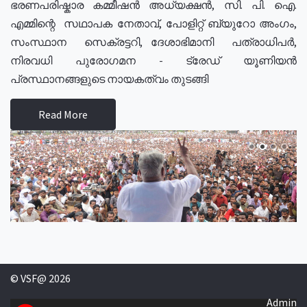
ഭരണപരിഷ്കാര കമ്മീഷൻ അധ്യക്ഷൻ, സി. പി. ഐ.
എമ്മിന്റെ സഥാപക നേതാവ്, പോളിറ്റ് ബ്യുറോ അംഗം,
സംസ്ഥാന സെക്രട്ടറി, ദേശാഭിമാനി പത്രാധിപർ,
നിരവധി പുരോഗമന - ട്രേഡ് യൂണിയൻ
പ്രസ്ഥാനങ്ങളുടെ നായകത്വം തുടങ്ങി
Read More
© VSF@ 2026
Admin