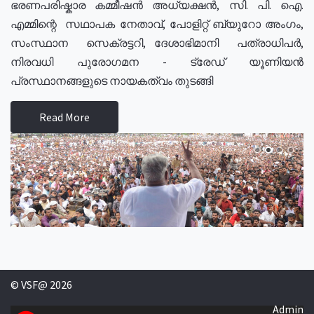
ഭരണപരിഷ്കാര കമ്മീഷൻ അധ്യക്ഷൻ, സി. പി. ഐ.
എമ്മിന്റെ സഥാപക നേതാവ്, പോളിറ്റ് ബ്യുറോ അംഗം,
സംസ്ഥാന സെക്രട്ടറി, ദേശാഭിമാനി പത്രാധിപർ,
നിരവധി പുരോഗമന - ട്രേഡ് യൂണിയൻ
പ്രസ്ഥാനങ്ങളുടെ നായകത്വം തുടങ്ങി
Read More
© VSF@ 2026
Admin