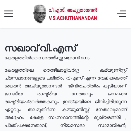
സഖാവ് വി.എസ്
കേരളത്തിൻറെ സമരതീക്ഷ്ണ യൌവ്വനം
കേരളത്തിലെ തൊഴിലാളിവർഗ്ഗ - കമ്യൂണിസ്റ്റ്
പ്രസ്ഥാനങ്ങളുടെ ചരിത്രം വിഎസ് എന്ന വേലിക്കകത്ത്
ശങ്കരൻ അച്യുതാനന്ദൻ ജീവിതചരിത്രം കൂടിയാണ്.
ജനകീയ രാഷ്ട്രീയ നേതാവും ജനപക്ഷ
രാഷ്ട്രീയപ്രവർത്തകനും ഇന്ത്യയിലെ ജീവിച്ചിരിക്കുന്ന
ഏറ്റവും തലമുതിർന്ന കമ്യൂണിസ്റ്റ് നേതാവുമാണ്
അദ്ദേഹം. കേരള സംസ്ഥാനത്തിന്റെ മുഖ്യമന്ത്രി ,
പ്രതിപക്ഷനേതാവ്, നിയമസഭാ സാമാജികൻ,