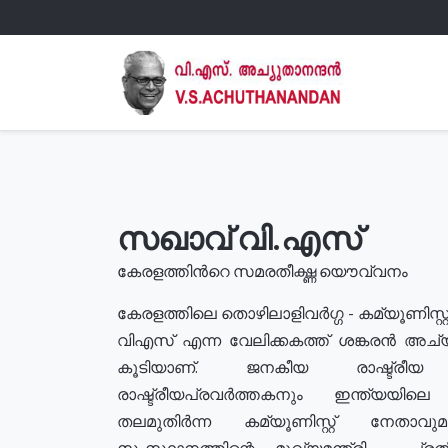
സഖാവ് വി.എസ്
കേരളത്തിൻറെ സമരതീക്ഷ്ണ യൌവ്വനം
കേരളത്തിലെ തൊഴിലാളിവർഗ്ഗ - കമ്യൂണിസ്റ്റ
വിഎസ് എന്ന വേലിക്കകത്ത് ശങ്കരൻ അച്
കൂടിയാണ്. ജനകീയ രാഷ്ട്രീ
രാഷ്ട്രീയപ്രവർത്തകനും ഇന്ത്യയിലെ ജീ
തലമുതിർന്ന കമ്യൂണിസ്റ്റ് നേതാവ
സംസ്ഥാനത്തിന്റെ മുഖ്യമന്ത്രി , പ്