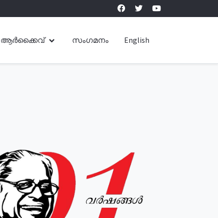
ആർക്കൈവ്
സംഗമനം
English