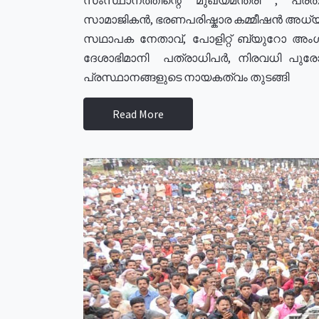
സാമാജികൻ, ഭരണപരിഷ്കാര കമ്മീഷൻ അധ്യക്
സഥാപക നേതാവ്, പോളിറ്റ് ബ്യുറോ അംഗ
ദേശാഭിമാനി പത്രാധിപർ, നിരവധി പു
പ്രസ്ഥാനങ്ങളുടെ നായകത്വം തുടങ്ങി
Read More