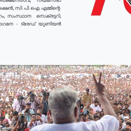
ഷൻ, സി. പി. ഐ. എമ്മിന്റെ
ം, സംസ്ഥാന സെക്രട്ടറി,
രോഗമന - ട്രേഡ് യൂണിയൻ