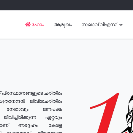
ഹോം
ആമുഖം
സഖാവ് വിഎസ്
് പ്രസ്ഥാനങ്ങളുടെ ചരിത്രം
യുതാനന്ദൻ ജീവിതചരിത്രം
യ നേതാവും ജനപക്ഷ
വിച്ചിരിക്കുന്ന ഏറ്റവും
ുമാണ് അദ്ദേഹം. കേരള
രതിപക്ഷനേതാവ്, നിയമസഭാ