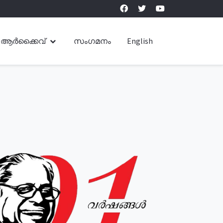
ആർക്കൈവ്
സംഗമനം
English