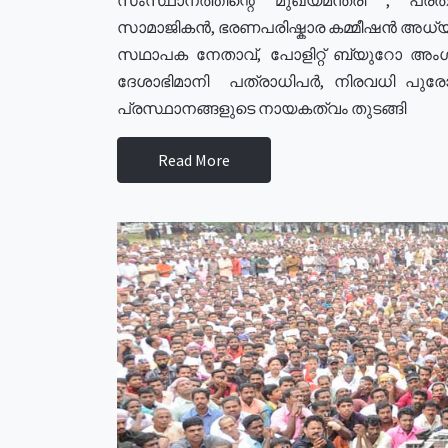
സാമാജികൻ, ഭരണപരിഷ്കാര കമ്മീഷൻ അധ്യക്
സഥാപക നേതാവ്, പോളിറ്റ് ബ്യുറോ അംഗ
ദേശാഭിമാനി പത്രാധിപർ, നിരവധി പു
പ്രസ്ഥാനങ്ങളുടെ നായകത്വം തുടങ്ങി
Read More