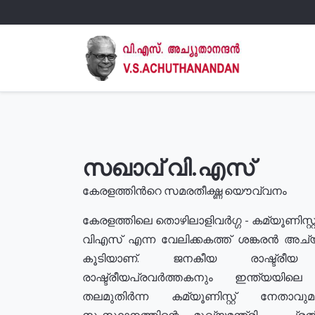
സഖാവ് വി.എസ്
കേരളത്തിൻറെ സമരതീക്ഷ്ണ യൌവ്വനം
കേരളത്തിലെ തൊഴിലാളിവർഗ്ഗ - കമ്യൂണിസ്റ്റ
വിഎസ് എന്ന വേലിക്കകത്ത് ശങ്കരൻ അച്
കൂടിയാണ്. ജനകീയ രാഷ്ട്രീ
രാഷ്ട്രീയപ്രവർത്തകനും ഇന്ത്യയിലെ ജീ
തലമുതിർന്ന കമ്യൂണിസ്റ്റ് നേതാവ
സംസ്ഥാനത്തിന്റെ മുഖ്യമന്ത്രി , പ്