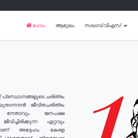
ഹോം
ആമുഖം
സഖാവ് വിഎസ്
് പ്രസ്ഥാനങ്ങളുടെ ചരിത്രം
യുതാനന്ദൻ ജീവിതചരിത്രം
യ നേതാവും ജനപക്ഷ
വിച്ചിരിക്കുന്ന ഏറ്റവും
ുമാണ് അദ്ദേഹം. കേരള
രതിപക്ഷനേതാവ്, നിയമസഭാ