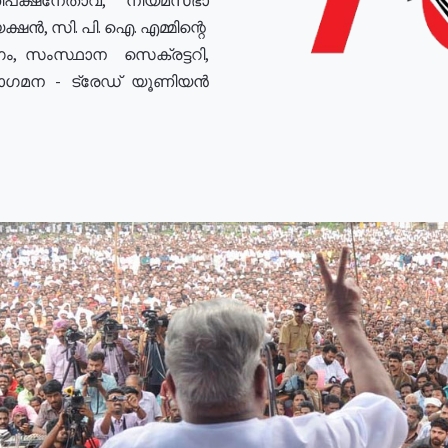
ഷൻ, സി. പി. ഐ. എമ്മിന്റെ
ം, സംസ്ഥാന സെക്രട്ടറി,
രോഗമന - ട്രേഡ് യൂണിയൻ