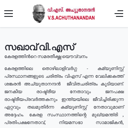
സഖാവ് വി.എസ്
കേരളത്തിൻറെ സമരതീക്ഷ്ണ യൌവ്വനം
കേരളത്തിലെ തൊഴിലാളിവർഗ്ഗ - കമ്യൂണിസ്റ്റ്
പ്രസ്ഥാനങ്ങളുടെ ചരിത്രം വിഎസ് എന്ന വേലിക്കകത്ത്
ശങ്കരൻ അച്യുതാനന്ദൻ ജീവിതചരിത്രം കൂടിയാണ്.
ജനകീയ രാഷ്ട്രീയ നേതാവും ജനപക്ഷ
രാഷ്ട്രീയപ്രവർത്തകനും ഇന്ത്യയിലെ ജീവിച്ചിരിക്കുന്ന
ഏറ്റവും തലമുതിർന്ന കമ്യൂണിസ്റ്റ് നേതാവുമാണ്
അദ്ദേഹം. കേരള സംസ്ഥാനത്തിന്റെ മുഖ്യമന്ത്രി ,
പ്രതിപക്ഷനേതാവ്, നിയമസഭാ സാമാജികൻ,