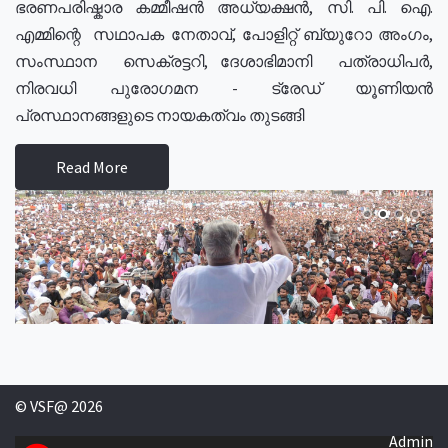
ഭരണപരിഷ്കാര കമ്മീഷൻ അധ്യക്ഷൻ, സി. പി. ഐ.
എമ്മിന്റെ സഥാപക നേതാവ്, പോളിറ്റ് ബ്യുറോ അംഗം,
സംസ്ഥാന സെക്രട്ടറി, ദേശാഭിമാനി പത്രാധിപർ,
നിരവധി പുരോഗമന - ട്രേഡ് യൂണിയൻ
പ്രസ്ഥാനങ്ങളുടെ നായകത്വം തുടങ്ങി
Read More
© VSF@ 2026
Admin