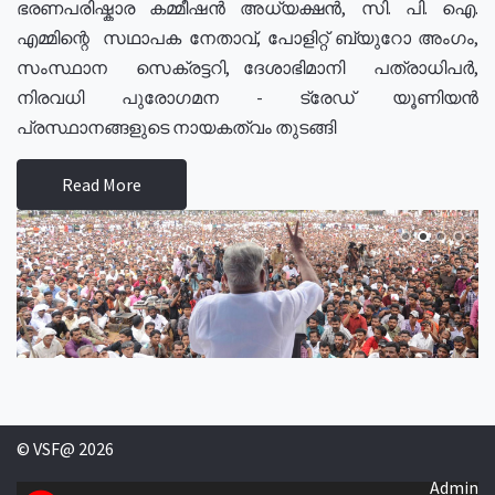
ഭരണപരിഷ്കാര കമ്മീഷൻ അധ്യക്ഷൻ, സി. പി. ഐ.
എമ്മിന്റെ സഥാപക നേതാവ്, പോളിറ്റ് ബ്യുറോ അംഗം,
സംസ്ഥാന സെക്രട്ടറി, ദേശാഭിമാനി പത്രാധിപർ,
നിരവധി പുരോഗമന - ട്രേഡ് യൂണിയൻ
പ്രസ്ഥാനങ്ങളുടെ നായകത്വം തുടങ്ങി
Read More
© VSF@ 2026
Admin