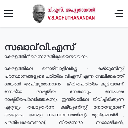
സഖാവ് വി.എസ്
കേരളത്തിൻറെ സമരതീക്ഷ്ണ യൌവ്വനം
കേരളത്തിലെ തൊഴിലാളിവർഗ്ഗ - കമ്യൂണിസ്റ്റ്
പ്രസ്ഥാനങ്ങളുടെ ചരിത്രം വിഎസ് എന്ന വേലിക്കകത്ത്
ശങ്കരൻ അച്യുതാനന്ദൻ ജീവിതചരിത്രം കൂടിയാണ്.
ജനകീയ രാഷ്ട്രീയ നേതാവും ജനപക്ഷ
രാഷ്ട്രീയപ്രവർത്തകനും ഇന്ത്യയിലെ ജീവിച്ചിരിക്കുന്ന
ഏറ്റവും തലമുതിർന്ന കമ്യൂണിസ്റ്റ് നേതാവുമാണ്
അദ്ദേഹം. കേരള സംസ്ഥാനത്തിന്റെ മുഖ്യമന്ത്രി ,
പ്രതിപക്ഷനേതാവ്, നിയമസഭാ സാമാജികൻ,