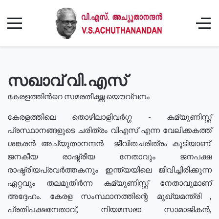
സഖാവ് വി.എസ്
കേരളത്തിൻറെ സമരതീക്ഷ്ണ യൌവ്വനം
കേരളത്തിലെ തൊഴിലാളിവർഗ്ഗ - കമ്യൂണിസ്റ്റ്
പ്രസ്ഥാനങ്ങളുടെ ചരിത്രം വിഎസ് എന്ന വേലിക്കകത്ത്
ശങ്കരൻ അച്യുതാനന്ദൻ ജീവിതചരിത്രം കൂടിയാണ്.
ജനകീയ രാഷ്ട്രീയ നേതാവും ജനപക്ഷ
രാഷ്ട്രീയപ്രവർത്തകനും ഇന്ത്യയിലെ ജീവിച്ചിരിക്കുന്ന
ഏറ്റവും തലമുതിർന്ന കമ്യൂണിസ്റ്റ് നേതാവുമാണ്
അദ്ദേഹം. കേരള സംസ്ഥാനത്തിന്റെ മുഖ്യമന്ത്രി ,
പ്രതിപക്ഷനേതാവ്, നിയമസഭാ സാമാജികൻ,