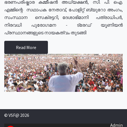
ഭരണപരിഷ്കാര കമ്മീഷൻ അധ്യക്ഷൻ, സി. പി. ഐ.
എമ്മിന്റെ സഥാപക നേതാവ്, പോളിറ്റ് ബ്യുറോ അംഗം,
സംസ്ഥാന സെക്രട്ടറി, ദേശാഭിമാനി പത്രാധിപർ,
നിരവധി പുരോഗമന - ട്രേഡ് യൂണിയൻ
പ്രസ്ഥാനങ്ങളുടെ നായകത്വം തുടങ്ങി
Read More
© VSF@ 2026
Admin