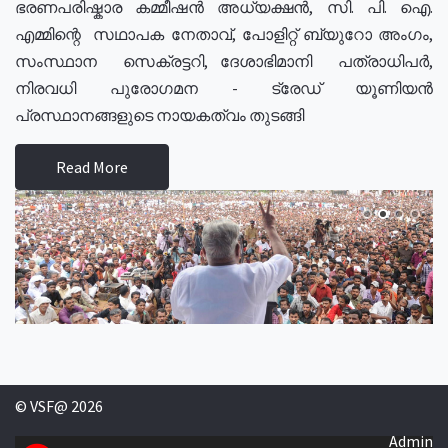
ഭരണപരിഷ്കാര കമ്മീഷൻ അധ്യക്ഷൻ, സി. പി. ഐ.
എമ്മിന്റെ സഥാപക നേതാവ്, പോളിറ്റ് ബ്യുറോ അംഗം,
സംസ്ഥാന സെക്രട്ടറി, ദേശാഭിമാനി പത്രാധിപർ,
നിരവധി പുരോഗമന - ട്രേഡ് യൂണിയൻ
പ്രസ്ഥാനങ്ങളുടെ നായകത്വം തുടങ്ങി
Read More
© VSF@ 2026
Admin