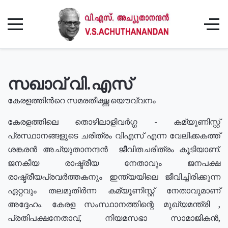
സഖാവ് വി.എസ്
കേരളത്തിൻറെ സമരതീക്ഷ്ണ യൌവ്വനം
കേരളത്തിലെ തൊഴിലാളിവർഗ്ഗ - കമ്യൂണിസ്റ്റ്
പ്രസ്ഥാനങ്ങളുടെ ചരിത്രം വിഎസ് എന്ന വേലിക്കകത്ത്
ശങ്കരൻ അച്യുതാനന്ദൻ ജീവിതചരിത്രം കൂടിയാണ്.
ജനകീയ രാഷ്ട്രീയ നേതാവും ജനപക്ഷ
രാഷ്ട്രീയപ്രവർത്തകനും ഇന്ത്യയിലെ ജീവിച്ചിരിക്കുന്ന
ഏറ്റവും തലമുതിർന്ന കമ്യൂണിസ്റ്റ് നേതാവുമാണ്
അദ്ദേഹം. കേരള സംസ്ഥാനത്തിന്റെ മുഖ്യമന്ത്രി ,
പ്രതിപക്ഷനേതാവ്, നിയമസഭാ സാമാജികൻ,