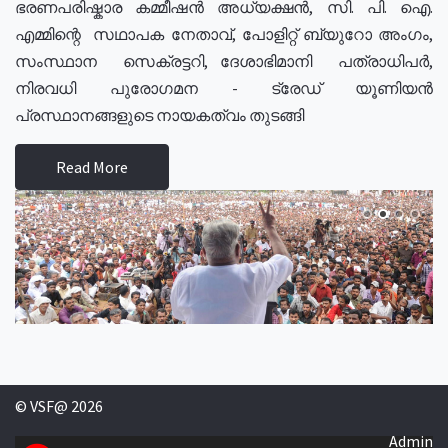
ഭരണപരിഷ്കാര കമ്മീഷൻ അധ്യക്ഷൻ, സി. പി. ഐ.
എമ്മിന്റെ സഥാപക നേതാവ്, പോളിറ്റ് ബ്യുറോ അംഗം,
സംസ്ഥാന സെക്രട്ടറി, ദേശാഭിമാനി പത്രാധിപർ,
നിരവധി പുരോഗമന - ട്രേഡ് യൂണിയൻ
പ്രസ്ഥാനങ്ങളുടെ നായകത്വം തുടങ്ങി
Read More
© VSF@ 2026
Admin