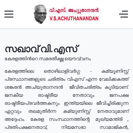
സഖാവ് വി.എസ്
കേരളത്തിൻറെ സമരതീക്ഷ്ണ യൌവ്വനം
കേരളത്തിലെ തൊഴിലാളിവർഗ്ഗ - കമ്യൂണിസ്റ്റ്
പ്രസ്ഥാനങ്ങളുടെ ചരിത്രം വിഎസ് എന്ന വേലിക്കകത്ത്
ശങ്കരൻ അച്യുതാനന്ദൻ ജീവിതചരിത്രം കൂടിയാണ്.
ജനകീയ രാഷ്ട്രീയ നേതാവും ജനപക്ഷ
രാഷ്ട്രീയപ്രവർത്തകനും ഇന്ത്യയിലെ ജീവിച്ചിരിക്കുന്ന
ഏറ്റവും തലമുതിർന്ന കമ്യൂണിസ്റ്റ് നേതാവുമാണ്
അദ്ദേഹം. കേരള സംസ്ഥാനത്തിന്റെ മുഖ്യമന്ത്രി ,
പ്രതിപക്ഷനേതാവ്, നിയമസഭാ സാമാജികൻ,