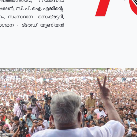
ഷൻ, സി. പി. ഐ. എമ്മിന്റെ
ം, സംസ്ഥാന സെക്രട്ടറി,
രോഗമന - ട്രേഡ് യൂണിയൻ