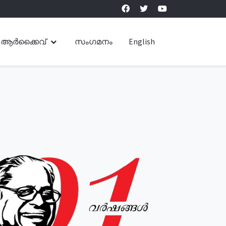
ആർക്കൈവ്
സംഗമനം
English