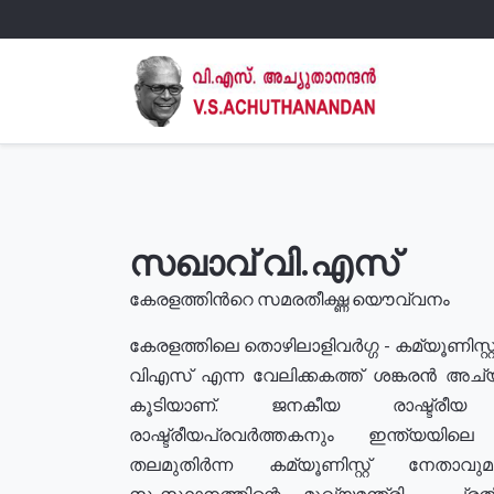
സഖാവ് വി.എസ്
കേരളത്തിൻറെ സമരതീക്ഷ്ണ യൌവ്വനം
കേരളത്തിലെ തൊഴിലാളിവർഗ്ഗ - കമ്യൂണിസ്റ്റ
വിഎസ് എന്ന വേലിക്കകത്ത് ശങ്കരൻ അച്
കൂടിയാണ്. ജനകീയ രാഷ്ട്രീ
രാഷ്ട്രീയപ്രവർത്തകനും ഇന്ത്യയിലെ ജീ
തലമുതിർന്ന കമ്യൂണിസ്റ്റ് നേതാവ
സംസ്ഥാനത്തിന്റെ മുഖ്യമന്ത്രി , പ്