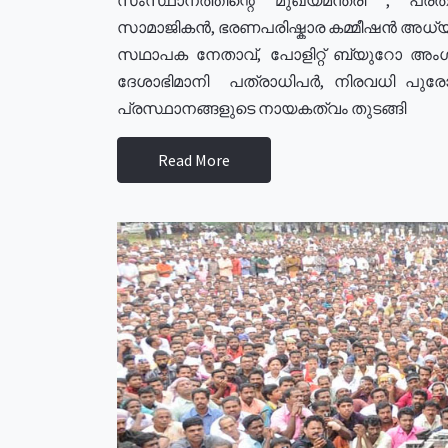
സാമാജികൻ, ഭരണപരിഷ്കാര കമ്മീഷൻ അധ്യക്
സഥാപക നേതാവ്, പോളിറ്റ് ബ്യുറോ അംഗ
ദേശാഭിമാനി പത്രാധിപർ, നിരവധി പു
പ്രസ്ഥാനങ്ങളുടെ നായകത്വം തുടങ്ങി
Read More