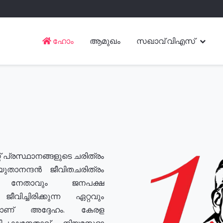
ഹോം
ആമുഖം
സഖാവ് വിഎസ്
് പ്രസ്ഥാനങ്ങളുടെ ചരിത്രം
യുതാനന്ദൻ ജീവിതചരിത്രം
യ നേതാവും ജനപക്ഷ
വിച്ചിരിക്കുന്ന ഏറ്റവും
ുമാണ് അദ്ദേഹം. കേരള
രതിപക്ഷനേതാവ്, നിയമസഭാ