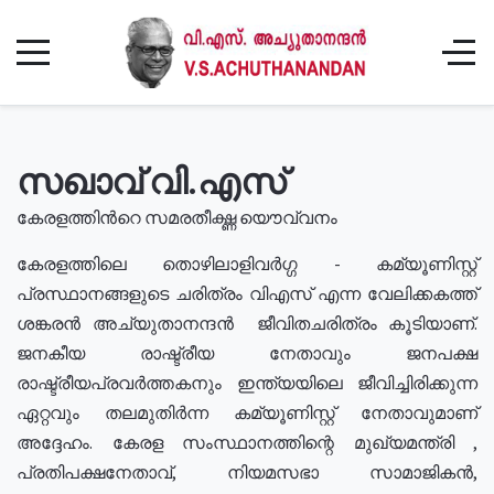
സഖാവ് വി.എസ്
കേരളത്തിൻറെ സമരതീക്ഷ്ണ യൌവ്വനം
കേരളത്തിലെ തൊഴിലാളിവർഗ്ഗ - കമ്യൂണിസ്റ്റ്
പ്രസ്ഥാനങ്ങളുടെ ചരിത്രം വിഎസ് എന്ന വേലിക്കകത്ത്
ശങ്കരൻ അച്യുതാനന്ദൻ ജീവിതചരിത്രം കൂടിയാണ്.
ജനകീയ രാഷ്ട്രീയ നേതാവും ജനപക്ഷ
രാഷ്ട്രീയപ്രവർത്തകനും ഇന്ത്യയിലെ ജീവിച്ചിരിക്കുന്ന
ഏറ്റവും തലമുതിർന്ന കമ്യൂണിസ്റ്റ് നേതാവുമാണ്
അദ്ദേഹം. കേരള സംസ്ഥാനത്തിന്റെ മുഖ്യമന്ത്രി ,
പ്രതിപക്ഷനേതാവ്, നിയമസഭാ സാമാജികൻ,