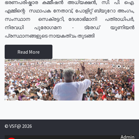
ഭരണപരിഷ്കാര കമ്മീഷൻ അധ്യക്ഷൻ, സി. പി. ഐ.
എമ്മിന്റെ സഥാപക നേതാവ്, പോളിറ്റ് ബ്യുറോ അംഗം,
സംസ്ഥാന സെക്രട്ടറി, ദേശാഭിമാനി പത്രാധിപർ,
നിരവധി പുരോഗമന - ട്രേഡ് യൂണിയൻ
പ്രസ്ഥാനങ്ങളുടെ നായകത്വം തുടങ്ങി
Read More
© VSF@ 2026
Admin