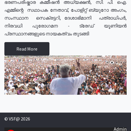
ഭരണപരിഷ്കാര കമ്മീഷൻ അധ്യക്ഷൻ, സി. പി. ഐ.
എമ്മിന്റെ സഥാപക നേതാവ്, പോളിറ്റ് ബ്യുറോ അംഗം,
സംസ്ഥാന സെക്രട്ടറി, ദേശാഭിമാനി പത്രാധിപർ,
നിരവധി പുരോഗമന - ട്രേഡ് യൂണിയൻ
പ്രസ്ഥാനങ്ങളുടെ നായകത്വം തുടങ്ങി
Read More
© VSF@ 2026
Admin