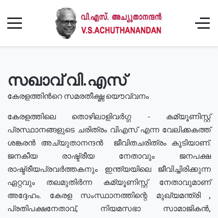
സഖാവ് വി.എസ്
കേരളത്തിൻറെ സമരതീക്ഷ്ണ യൌവ്വനം
കേരളത്തിലെ തൊഴിലാളിവർഗ്ഗ - കമ്യൂണിസ്റ്റ്
പ്രസ്ഥാനങ്ങളുടെ ചരിത്രം വിഎസ് എന്ന വേലിക്കകത്ത്
ശങ്കരൻ അച്യുതാനന്ദൻ ജീവിതചരിത്രം കൂടിയാണ്.
ജനകീയ രാഷ്ട്രീയ നേതാവും ജനപക്ഷ
രാഷ്ട്രീയപ്രവർത്തകനും ഇന്ത്യയിലെ ജീവിച്ചിരിക്കുന്ന
ഏറ്റവും തലമുതിർന്ന കമ്യൂണിസ്റ്റ് നേതാവുമാണ്
അദ്ദേഹം. കേരള സംസ്ഥാനത്തിന്റെ മുഖ്യമന്ത്രി ,
പ്രതിപക്ഷനേതാവ്, നിയമസഭാ സാമാജികൻ,