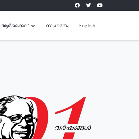
ആർക്കൈവ്
സംഗമനം
English