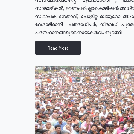
സാമാജികൻ, ഭരണപരിഷ്കാര കമ്മീഷൻ അധ്യക്
സഥാപക നേതാവ്, പോളിറ്റ് ബ്യുറോ അംഗ
ദേശാഭിമാനി പത്രാധിപർ, നിരവധി പു
പ്രസ്ഥാനങ്ങളുടെ നായകത്വം തുടങ്ങി
Read More