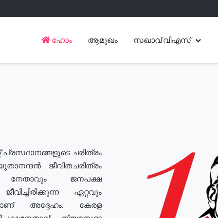
ഹോം
ആമുഖം
സഖാവ് വിഎസ്
് പ്രസ്ഥാനങ്ങളുടെ ചരിത്രം
യുതാനന്ദൻ ജീവിതചരിത്രം
യ നേതാവും ജനപക്ഷ
വിച്ചിരിക്കുന്ന ഏറ്റവും
ുമാണ് അദ്ദേഹം. കേരള
രതിപക്ഷനേതാവ്, നിയമസഭാ