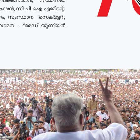
ഷൻ, സി. പി. ഐ. എമ്മിന്റെ
ം, സംസ്ഥാന സെക്രട്ടറി,
രോഗമന - ട്രേഡ് യൂണിയൻ