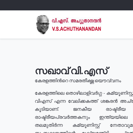
സഖാവ് വി.എസ്
കേരളത്തിൻറെ സമരതീക്ഷ്ണ യൌവ്വനം
കേരളത്തിലെ തൊഴിലാളിവർഗ്ഗ - കമ്യൂണിസ്റ്റ
വിഎസ് എന്ന വേലിക്കകത്ത് ശങ്കരൻ അച്
കൂടിയാണ്. ജനകീയ രാഷ്ട്രീ
രാഷ്ട്രീയപ്രവർത്തകനും ഇന്ത്യയിലെ ജീ
തലമുതിർന്ന കമ്യൂണിസ്റ്റ് നേതാവ
സംസ്ഥാനത്തിന്റെ മുഖ്യമന്ത്രി , പ്