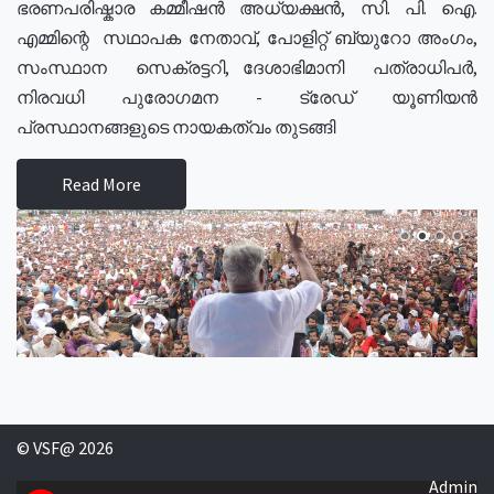
ഭരണപരിഷ്കാര കമ്മീഷൻ അധ്യക്ഷൻ, സി. പി. ഐ.
എമ്മിന്റെ സഥാപക നേതാവ്, പോളിറ്റ് ബ്യുറോ അംഗം,
സംസ്ഥാന സെക്രട്ടറി, ദേശാഭിമാനി പത്രാധിപർ,
നിരവധി പുരോഗമന - ട്രേഡ് യൂണിയൻ
പ്രസ്ഥാനങ്ങളുടെ നായകത്വം തുടങ്ങി
Read More
© VSF@ 2026
Admin