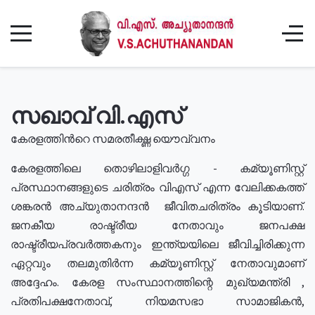
സഖാവ് വി.എസ്
കേരളത്തിൻറെ സമരതീക്ഷ്ണ യൌവ്വനം
കേരളത്തിലെ തൊഴിലാളിവർഗ്ഗ - കമ്യൂണിസ്റ്റ്
പ്രസ്ഥാനങ്ങളുടെ ചരിത്രം വിഎസ് എന്ന വേലിക്കകത്ത്
ശങ്കരൻ അച്യുതാനന്ദൻ ജീവിതചരിത്രം കൂടിയാണ്.
ജനകീയ രാഷ്ട്രീയ നേതാവും ജനപക്ഷ
രാഷ്ട്രീയപ്രവർത്തകനും ഇന്ത്യയിലെ ജീവിച്ചിരിക്കുന്ന
ഏറ്റവും തലമുതിർന്ന കമ്യൂണിസ്റ്റ് നേതാവുമാണ്
അദ്ദേഹം. കേരള സംസ്ഥാനത്തിന്റെ മുഖ്യമന്ത്രി ,
പ്രതിപക്ഷനേതാവ്, നിയമസഭാ സാമാജികൻ,